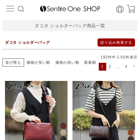
並び順
HOME
新着順
価格が安い順
価格が高い順
レビュー数順
ダコタ ショルダーバッグ商品一覧
検索
ダコタ ショルダーバッグ
絞り込み検索する
192
件中
1
-
50
件表示
並び替え
価格が安い順
価格が高い順
新着順
1
2
…
4