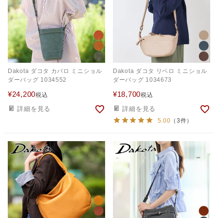
Dakota ダコタ カバロ ミニショル
Dakota ダコタ リベロ ミニショル
ダーバッグ 1034552
ダーバッグ 1034673
¥
24,200
¥
18,700
税込
税込
詳細を見る
詳細を見る
5.00
（3件）