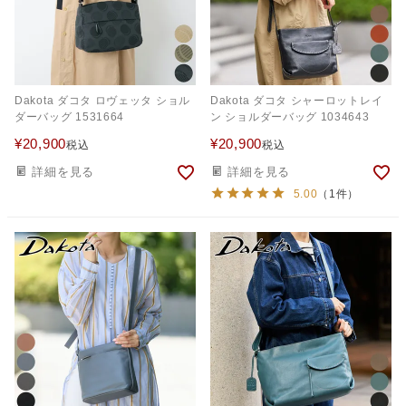
Dakota ダコタ ロヴェッタ ショル
Dakota ダコタ シャーロットレイ
ダーバッグ 1531664
ン ショルダーバッグ 1034643
¥
20,900
¥
20,900
税込
税込
詳細を見る
詳細を見る
5.00
（1件）