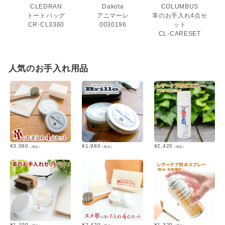
CLEDRAN
Dakota
COLUMBUS
トートバッグ
アニマーレ
革のお手入れ4点セ
CR-CL3360
0030196
ット
CL-CARESET
人気のお手入れ用品
¥
3,080
¥
1,980
¥
2,420
（税込）
（税込）
（税込）
¥
1,100
¥
2,420
¥
1,320