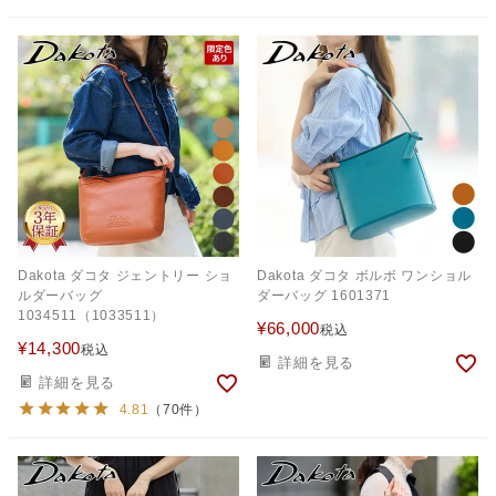
Dakota ダコタ ジェントリー ショ
Dakota ダコタ ボルボ ワンショル
ルダーバッグ
ダーバッグ 1601371
1034511（1033511）
¥
66,000
税込
¥
14,300
税込
詳細を見る
詳細を見る
4.81
（70件）