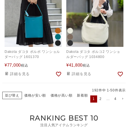
Dakota ダコタ ボルボ ワンショル
Dakota ダコタ ポルコ2 ワンショ
ダーバッグ 1601370
ルダーバッグ 1034800
¥
77,000
¥
41,800
税込
税込
詳細を見る
詳細を見る
192
件中
1
-
50
件表示
並び替え
価格が安い順
価格が高い順
新着順
1
2
…
4
RANKING BEST 10
注目人気アイテムランキング