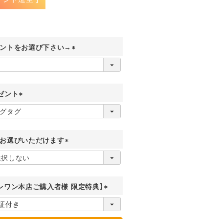
ントをお選び下さい→
(
必
須
)
ゼント
(
必
須
)
お選びいただけます
(
必
須
)
レワン本店ご購入者様 限定特典】
(
必