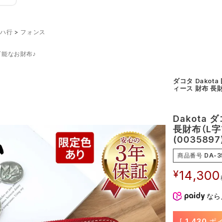
ハ行
フォンス
能なお財布♪
ダコタ Dakot
ィース 財布 長
Dakota
長財布（L字
(0035897
商品番号
DA-3
¥
14,300
なら
[
1,430
ポ