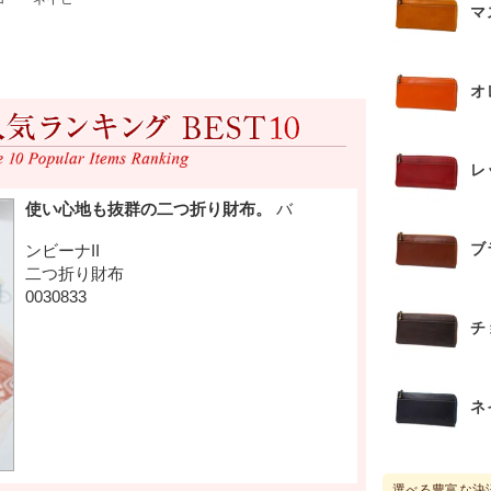
マ
オ
レ
ブ
チ
ネ
選べる豊富な決