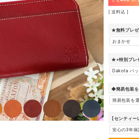
送料込
★無料プレゼ
★+特別プレ
◆簡易包装を
【センティー