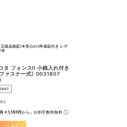
a [正規品保証]★安心の3年保証付き レデ
財布
 ダコタ フォンスII 小銭入れ付き
ファスナー式） 0031807
)
5897
税込
月々1,191円
から。分割手数料無料
イント進呈 ]