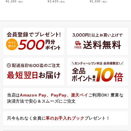
¥
1,100
¥
2,420
¥
1,320
（税込）
（税込）
（税込）
当店は
Amazon Pay、PayPay、楽天ペイ
ご利用OK! 豊富な
決済方法で安心＆スムーズにご注文
只今もれなく全員に
革のお手入れブック
プレゼント！