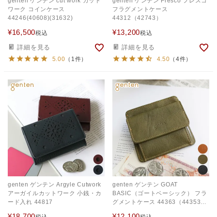
genten ゲンテン cut work カット
genten ゲンテン Fresco フレスコ
ワーク コインケース
フラグメントケース
44246(40608)(31632)
44312（42743）
¥
16,500
¥
13,200
税込
税込
詳細を見る
詳細を見る
5.00
（1件）
4.50
（4件）
genten ゲンテン Argyle Cutwork
genten ゲンテン GOAT
アーガイルカットワーク 小銭・カ
BASIC（ゴートベーシック） フラ
ード入れ 44817
グメントケース 44363（44353）
（43264）
¥
18,700
¥
12,100
税込
税込