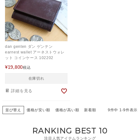
dan genten ダン ゲンテン
earnest wallet アーネストウォレ
ット コインケース 102202
¥
19,800
税込
在庫切れ
詳細を見る
並び替え
価格が安い順
価格が高い順
新着順
9
件中
1
-
9
件表示
RANKING BEST 10
注目人気アイテムランキング