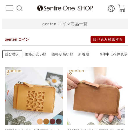
並び順
HOME
新着順
価格が安い順
価格が高い順
レビュー数順
genten コイン商品一覧
検索
genten コイン
絞り込み検索する
並び替え
価格が安い順
価格が高い順
新着順
9
件中
1
-
9
件表示