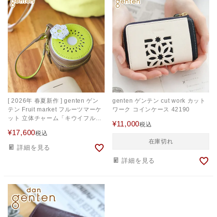
[ 2026年 春夏新作 ] genten ゲン
genten ゲンテン cut work カット
テン Fruit market フルーツマーケ
ワーク コインケース 42190
ット 立体チャーム「キウイフルー
¥
11,000
税込
ツ」 45049
¥
17,600
税込
在庫切れ
詳細を見る
詳細を見る