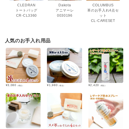
CLEDRAN
Dakota
COLUMBUS
トートバッグ
アニマーレ
革のお手入れ4点セ
CR-CL3360
0030196
ット
CL-CARESET
人気のお手入れ用品
¥
3,080
¥
1,980
¥
2,420
（税込）
（税込）
（税込）