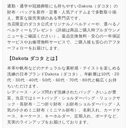
通勤・通学や冠婚葬祭にも持ちやすいDakota（ダコタ）の
財布・バッグを新作・定番・人気アイテムまで多数取り揃
え。豊富な販売実績のある専門店です。
当店限定のダコタ公式オリジナルノベルティーや、選べるノ
ベルティーもプレゼント（詳細は商品ご購入時プルダウンメ
ニューをご確認ください）。返品交換無料・安心の一年保証
サービスやお修理無料サービスで、ご購入後も安心のアフタ
ーフォローをお届けします。
【Dakota ダコタ とは】
本革や帆布などのナチュラルな素材感・テイストを楽しめる
洗練の日本ブランドDakota（ダコタ）。年齢層は10代・20
代・30代・40代・50代・60代・70代・80代と幅広くお持
ちいただけます。
レディース・メンズ問わず洗練されたバッグ・さいふが豊
富。当店ではトートバッグ・ショルダーバッグ・リュックサ
ック・長財布・二つ折り財布・お財布ショルダーバッグ・人
気の小さめミニ財布（ミニマル財布）、名刺入れ、カードケ
ース、キーケース、キーホルダー、定期入れ、ポーチなど、
充実のラインアップをお届けしております。