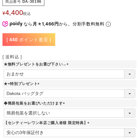
商品番号
DA-30196
4,400
¥
税込
なら
月々1,466円
から。分割手数料無料
[
440
ポイント進呈 ]
送料込
★無料プレゼントをお選び下さい→
(
必
須
★+特別プレゼント
)
(
必
須
◆簡易包装をお選びいただけます
)
(
必
須
【センティーレワン本店ご購入者様 限定特典】
)
(
必