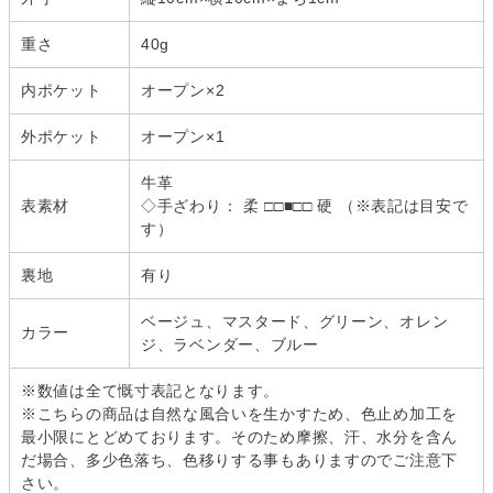
重さ
40g
内ポケット
オープン×2
外ポケット
オープン×1
牛革
表素材
◇手ざわり： 柔 □□■□□ 硬 （※表記は目安で
す）
裏地
有り
ベージュ、マスタード、グリーン、オレン
カラー
ジ、ラベンダー、ブルー
※数値は全て慨寸表記となります。
※こちらの商品は自然な風合いを生かすため、色止め加工を
最小限にとどめております。そのため摩擦、汗、水分を含ん
だ場合、多少色落ち、色移りする事もありますのでご注意下
さい。