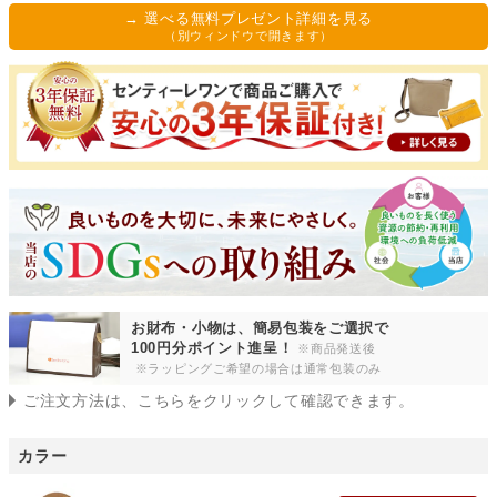
須
→ 選べる無料プレゼント詳細を見る
)
（別ウィンドウで開きます）
お財布・小物は、簡易包装をご選択で
100円分ポイント進呈！
※商品発送後
※ラッピングご希望の場合は通常包装のみ
ご注文方法は、こちらをクリックして確認できます。
カラー