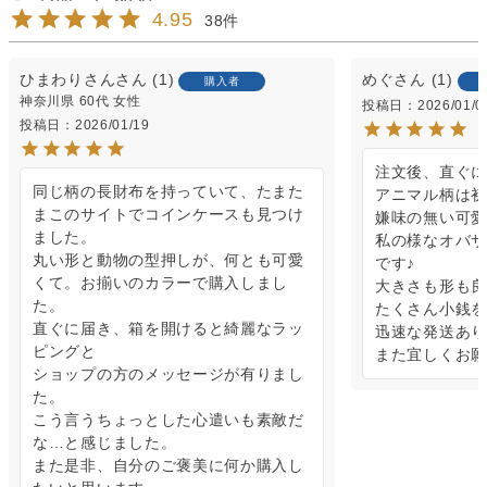
4.95
38
ひまわりさん
1
めぐ
1
購入者
神奈川県
60代
女性
投稿日
2026/01/0
投稿日
2026/01/19
注文後、直ぐに
同じ柄の長財布を持っていて、たまた
アニマル柄は初
まこのサイトでコインケースも見つけ
嫌味の無い可愛さ
ました。

私の様なオバサ
丸い形と動物の型押しが、何とも可愛
です♪

くて。お揃いのカラーで購入しまし
大きさも形も良
た。

たくさん小銭を
直ぐに届き、箱を開けると綺麗なラッ
迅速な発送あり
ピングと

また宜しくお願
ショップの方のメッセージが有りまし
た。

こう言うちょっとした心遣いも素敵だ
な…と感じました。

また是非、自分のご褒美に何か購入し