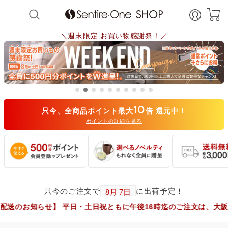
＼週末限定 お買い物感謝祭！／
10
只今、全商品ポイント最大
倍 還元中！
ポイントの詳細を見る
只今のご注文で
に出荷予定！
せ】 平日・土日祝ともに午後16時迄のご注文は、大阪市からヤマ