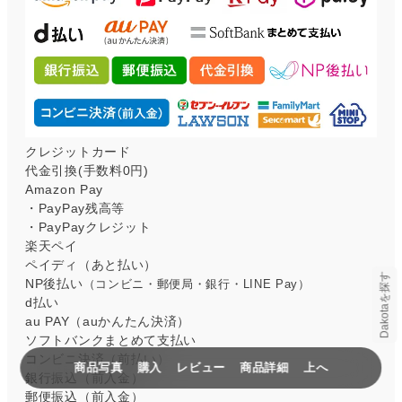
クレジットカード
代金引換(手数料0円)
Amazon Pay
・PayPay残高等
・PayPayクレジット
楽天ペイ
ペイディ（あと払い）
Dakotaを探す
NP後払い
（コンビニ・郵便局・銀行・LINE Pay）
d払い
au PAY（auかんたん決済）
ソフトバンクまとめて支払い
コンビニ決済（前払い）
商品写真
購入
レビュー
商品詳細
上へ
銀行振込（前入金）
郵便振込（前入金）