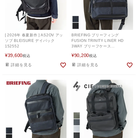
[ 2026年 春夏新作 ] AS2OV アッ
BRIEFING ブリーフィング
ソブ BLEISURE デイパック
FUSION TRINITY LINER HD
152552
3WAY ブリーフケース
BRM191B17
¥
39,600
¥
90,200
税込
税込
詳細を見る
詳細を見る