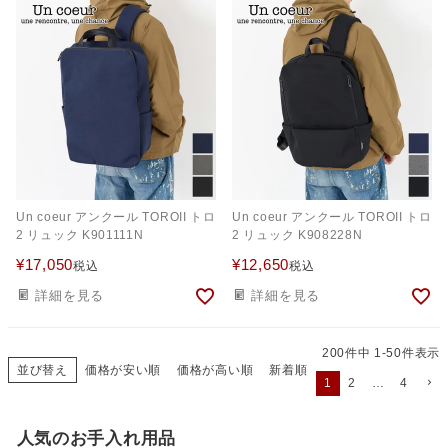
Un coeur アンクール TOROII トロ
Un coeur アンクール TOROII トロ
2 リュック K901111N
2 リュック K908228N
¥
17,050
¥
12,650
税込
税込
詳細を見る
詳細を見る
200
件中
1
-
50
件表示
並び替え
価格が安い順
価格が高い順
新着順
1
2
…
4
人気のお手入れ用品