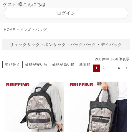
ゲスト 様こんにちは
ログイン
HOME
メンズ
バッグ
リュックサック・ボンサック・バックパック・デイパック
200
件中
1
-
50
件表示
並び替え
価格が安い順
価格が高い順
新着順
1
2
…
4