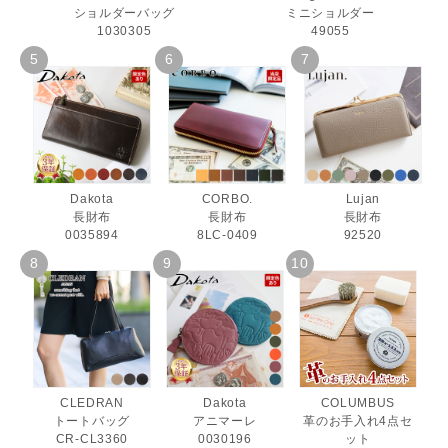
ショルダーバッグ
ミニショルダー
1030305
49055
Dakota
CORBO.
Lujan
長財布
長財布
長財布
0035894
8LC-0409
92520
CLEDRAN
Dakota
COLUMBUS
トートバッグ
アニマーレ
革のお手入れ4点セ
CR-CL3360
0030196
ット