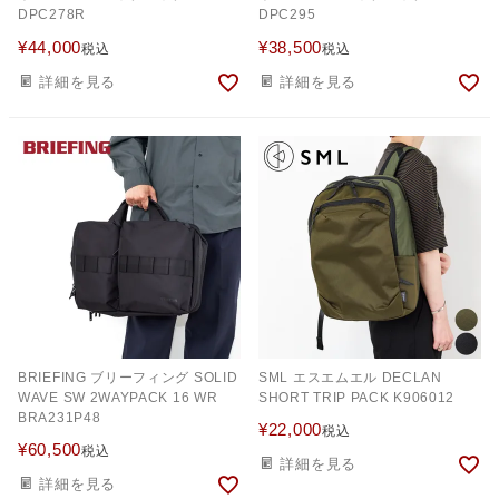
DPC278R
DPC295
¥
44,000
¥
38,500
税込
税込
詳細を見る
詳細を見る
BRIEFING ブリーフィング SOLID
SML エスエムエル DECLAN
WAVE SW 2WAYPACK 16 WR
SHORT TRIP PACK K906012
BRA231P48
¥
22,000
税込
¥
60,500
税込
詳細を見る
詳細を見る