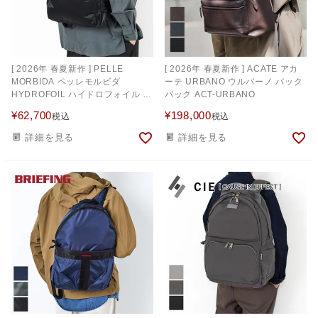
[ 2026年 春夏新作 ] PELLE
[ 2026年 春夏新作 ] ACATE アカ
MORBIDA ペッレモルビダ
ーテ URBANO ウルバーノ バック
HYDROFOIL ハイドロフォイル バ
パック ACT-URBANO
ックパック PMO-HYD022
¥
62,700
¥
198,000
税込
税込
詳細を見る
詳細を見る