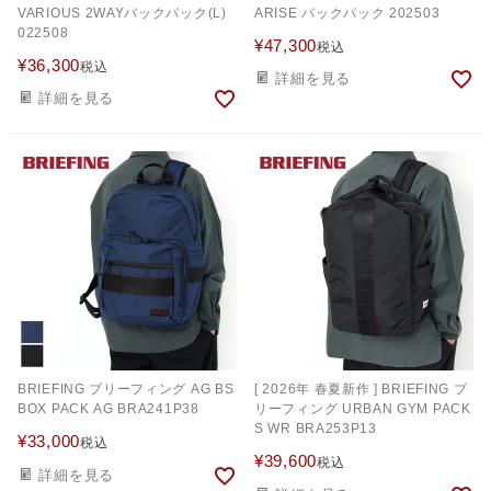
VARIOUS 2WAYバックパック(L)
ARISE バックパック 202503
022508
¥
47,300
税込
¥
36,300
税込
詳細を見る
詳細を見る
BRIEFING ブリーフィング AG BS
[ 2026年 春夏新作 ] BRIEFING ブ
BOX PACK AG BRA241P38
リーフィング URBAN GYM PACK
S WR BRA253P13
¥
33,000
税込
¥
39,600
税込
詳細を見る