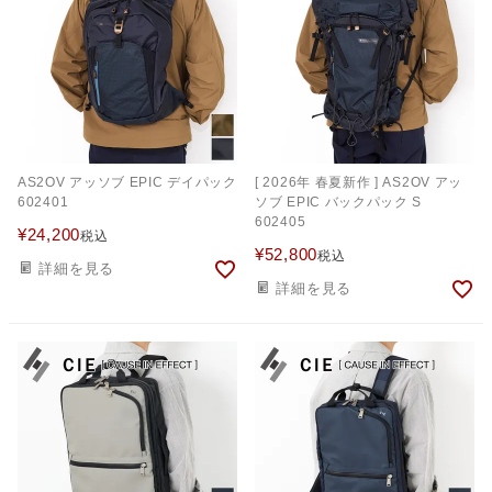
AS2OV アッソブ EPIC デイパック
[ 2026年 春夏新作 ] AS2OV アッ
602401
ソブ EPIC バックパック S
602405
¥
24,200
税込
¥
52,800
税込
詳細を見る
詳細を見る