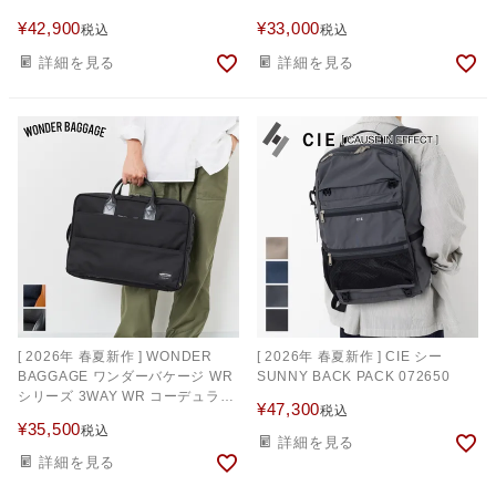
¥
42,900
¥
33,000
税込
税込
詳細を見る
詳細を見る
[ 2026年 春夏新作 ] WONDER
[ 2026年 春夏新作 ] CIE シー
BAGGAGE ワンダーバケージ WR
SUNNY BACK PACK 072650
シリーズ 3WAY WR コーデュラバ
¥
47,300
税込
リスティック ZWB-G-022
¥
35,500
税込
詳細を見る
詳細を見る