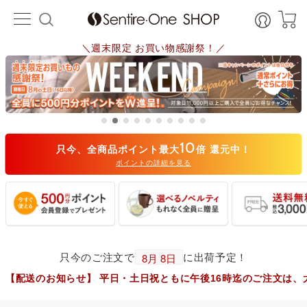
＼週末限定 お買い物感謝祭！／
10
只今、全商品ポイント最大
倍 還元中！
ポイントの詳細を見る
只今のご注文で
に出荷予定！
知らせ】 平日・土日祝ともに午後16時迄のご注文は、大阪市から