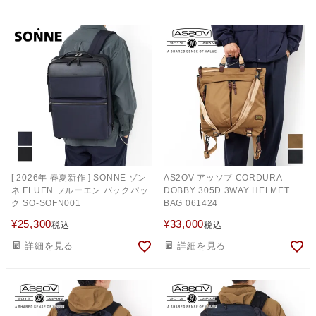
[ 2026年 春夏新作 ] SONNE ゾン
AS2OV アッソブ CORDURA
ネ FLUEN フルーエン バックパッ
DOBBY 305D 3WAY HELMET
ク SO-SOFN001
BAG 061424
¥
25,300
¥
33,000
税込
税込
詳細を見る
詳細を見る