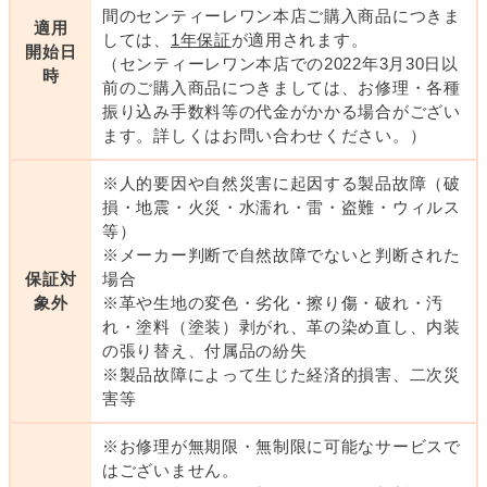
間のセンティーレワン本店ご購入商品につきま
適用
しては、
1年保証
が適用されます。
開始日
（センティーレワン本店での2022年3月30日以
時
前のご購入商品につきましては、お修理・各種
振り込み手数料等の代金がかかる場合がござい
ます。詳しくはお問い合わせください。）
※人的要因や自然災害に起因する製品故障（破
損・地震・火災・水濡れ・雷・盗難・ウィルス
等）
※メーカー判断で自然故障でないと判断された
保証対
場合
象外
※革や生地の変色・劣化・擦り傷・破れ・汚
れ・塗料（塗装）剥がれ、革の染め直し、内装
の張り替え、付属品の紛失
※製品故障によって生じた経済的損害、二次災
害等
※お修理が無期限・無制限に可能なサービスで
はございません。