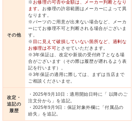
※
お修理の可否や金額は、メーカー判断となり
ます。
お修理の許容範囲はメーカーによって異
なります。
※パーツのご用意が出来ない場合など、メーカ
ーにてお修理不可と判断される場合がございま
その他
す。
※
目に見えて破損していない箇所など、過剰な
お修理は不可
とさせていただきます。
※3年保証は、改定や新規の受付終了となる場
合がございます（その際は履歴が遡れるよう表
記を行います）。
※3年保証の適用に際しては、まずは当店まで
ご相談くださいませ。
・2025年9月10日：適用開始日時に「 以降のご
改定・
注文分から」を追記。
追記の
・2025年9月9日：保証対象外欄に「付属品の
履歴
紛失」を追記。