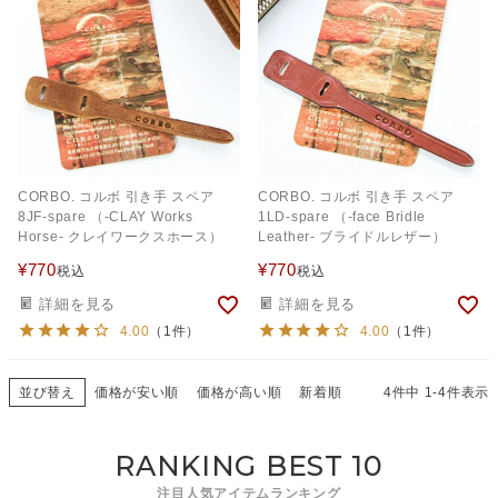
CORBO. コルボ 引き手 スペア
CORBO. コルボ 引き手 スペア
8JF-spare （-CLAY Works
1LD-spare （-face Bridle
Horse- クレイワークスホース）
Leather- ブライドルレザー）
¥
770
¥
770
税込
税込
詳細を見る
詳細を見る
4.00
（1件）
4.00
（1件）
並び替え
価格が安い順
価格が高い順
新着順
4
件中
1
-
4
件表示
RANKING BEST 10
注目人気アイテムランキング