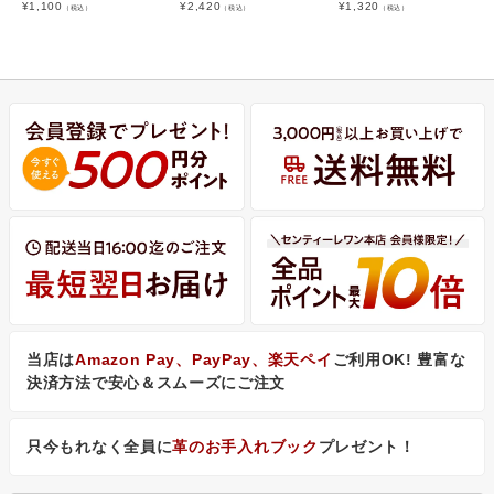
¥
1,100
¥
2,420
¥
1,320
（税込）
（税込）
（税込）
当店は
Amazon Pay、PayPay、楽天ペイ
ご利用OK! 豊富な
決済方法で安心＆スムーズにご注文
只今もれなく全員に
革のお手入れブック
プレゼント！