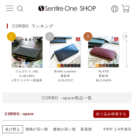
価格
HOME
〜
カラー
CORBO. ランキング
ベージュ
キャメル
ブラウン
チョコ
ピンク
オレンジ
レッド
グリーン
ブルー
ネイビー
グレー
ブラック
在庫なし商品
在庫なし商品を表示しない
フルグレインBL
Bridle Leather
SLATE
Br
1LM-1602
長財布
長財布
並び順
L字ファスナー折財布
1LD-0237
8LC-0409
新着順
価格が安い順
価格が高い順
レビュー数順
CORBO. -spare商品一覧
検索
CORBO. -spare
絞り込み検索する
並び替え
価格が安い順
価格が高い順
新着順
4
件中
1
-
4
件表示