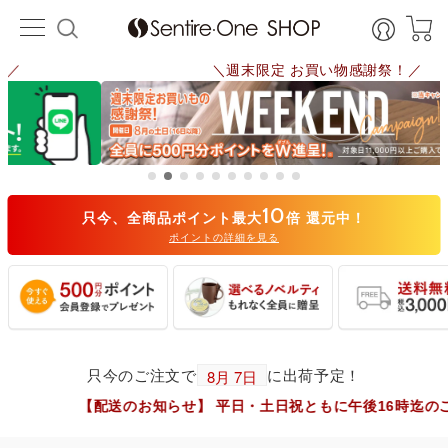
＼週末限定 お買い物感謝祭！／
10
只今、全商品ポイント最大
倍 還元中！
ポイントの詳細を見る
只今のご注文で
に出荷予定！
【配送のお知らせ】 平日・土日祝ともに午後16時迄のご注文