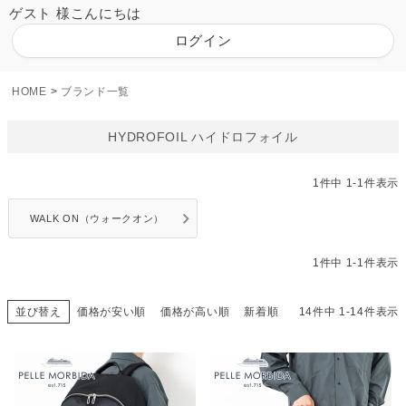
ゲスト 様こんにちは
ログイン
HOME
ブランド一覧
HYDROFOIL ハイドロフォイル
1
件中
1
-
1
件表示
WALK ON（ウォークオン）
1
件中
1
-
1
件表示
並び替え
価格が安い順
価格が高い順
新着順
14
件中
1
-
14
件表示