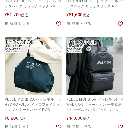
HYDROFOIL ハイドロフォイル バ
HYDROFOIL ハイドロフォイル バ
ックパック リュックサック PMO-
ックパック リュックサック PMO-
HYD011N
HYD013
¥
51,700
¥
61,600
税込
税込
詳細を見る
詳細を見る
PELLE MORBIDA ペッレモルビダ
PELLE MORBIDA ペッレモルビダ
HYDROFOIL ハイドロフォイル パ
WALK ON ウォークオン 干場義雅
ッカブルトートバッグ PMO-
別注モデル バックパック リュック
HYD014
サック PMO-HHYD012N
¥
8,800
¥
44,000
税込
税込
詳細を見る
詳細を見る