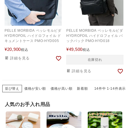
PELLE MORBIDA ペッレモルビダ
PELLE MORBIDA ペッレモルビダ
HYDROFOIL ハイドロフォイル ド
HYDROFOIL ハイドロフォイル バ
キュメントケース PMO-HYD005
ックパック PMO-HYD018
¥
20,900
¥
49,500
税込
税込
詳細を見る
在庫切れ
詳細を見る
並び替え
価格が安い順
価格が高い順
新着順
14
件中
1
-
14
件表示
人気のお手入れ用品