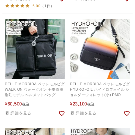
5.00
（1件）
PELLE MORBIDA ペッレモルビダ
PELLE MORBIDA ペッレモルビダ
WALK ON ウォークオン 干場義雅
HYDROFOIL ハイドロフォイル シ
別注モデル ヘルメットバッグ
ョルダーウォレット(小) PMO-
PMO-HHYD015
HYDBA001VA
¥
60,500
¥
23,100
税込
税込
詳細を見る
詳細を見る