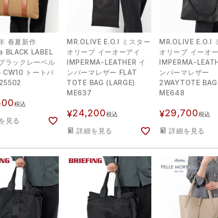
26年 春夏新作
MR.OLIVE E.O.I ミスター
MR.OLIVE E.O.
a BLACK LABEL
オリーブ イーオーアイ
オリーブ イーオ
 ブラックレーベル
IMPERMA-LEATHER イ
IMPERMA-LEAT
CW10 トートバ
ンパーマレザー FLAT
ンパーマレザー
25502
TOTE BAG (LARGE)
2WAYTOTE BAG
ME637
ME648
600
税込
24,200
29,700
¥
¥
税込
税込
を見る
詳細を見る
詳細を見る