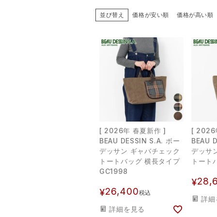
並び替え
価格が安い順
価格が高い順
[ 2026年 春夏新作 ]
[ 202
BEAU DESSIN S.A. ボー
BEAU D
デッサン ギャバチェック
デッサ
トートバッグ 横長タイプ
トートバ
GC1998
28,
¥
26,400
¥
税込
詳細
詳細を見る