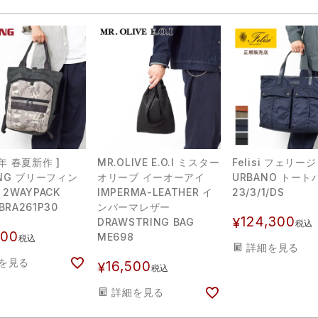
6年 春夏新作 ]
MR.OLIVE E.O.I ミスター
Felisi フェリージ
FING ブリーフィン
オリーブ イーオーアイ
URBANO トート
 2WAYPACK
IMPERMA-LEATHER イ
23/3/1/DS
BRA261P30
ンパーマレザー
124,300
¥
DRAWSTRING BAG
税込
800
ME698
税込
詳細を見る
を見る
16,500
¥
税込
詳細を見る