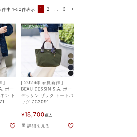
1
2
…
6
5
件中
1
-
50
件表示
 ]
[ 2026年 春夏新作 ]
.A. ボー
BEAU DESSIN S.A. ボー
ネン ト
デッサン ザック トートバ
71
ッグ ZC3091
18,700
¥
税込
詳細を見る