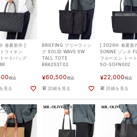
6年 春夏新作 ]
BRIEFING ブリーフィン
[ 2026年 春夏新作
N トライオン
グ SOLID WAVE SW
SONNE ゾンネ F
L トートバッグ
TALL TOTE
フルーエン トー
8R
BRA253T02
SO-SOFN002
500
60,500
22,000
¥
¥
税込
税込
税込
を見る
詳細を見る
詳細を見る