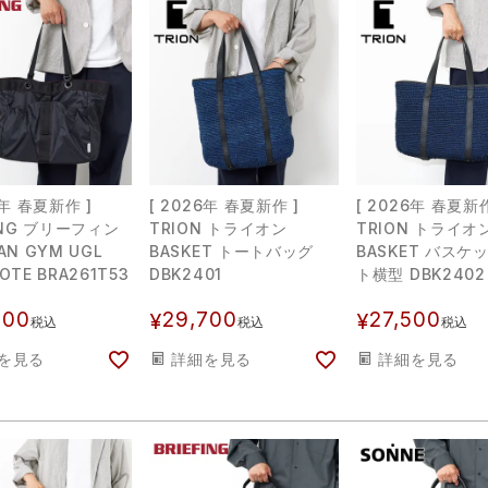
6年 春夏新作 ]
[ 2026年 春夏新作 ]
[ 2026年 春夏新作
FING ブリーフィン
TRION トライオン
TRION トライオ
AN GYM UGL
BASKET トートバッグ
BASKET バスケ
OTE BRA261T53
DBK2401
ト横型 DBK2402
000
29,700
27,500
¥
¥
税込
税込
税込
を見る
詳細を見る
詳細を見る