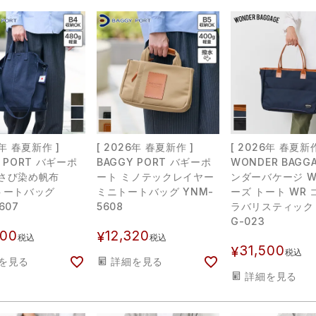
6年 春夏新作 ]
[ 2026年 春夏新作 ]
[ 2026年 春夏新作
Y PORT バギーポ
BAGGY PORT バギーポ
WONDER BAGG
黒さび染め帆布
ート ミノテックレイヤー
ンダーバケージ 
トートバッグ
ミニトートバッグ YNM-
ーズ トート WR
607
5608
ラバリスティック 
G-023
800
12,320
¥
税込
税込
31,500
¥
税込
を見る
詳細を見る
詳細を見る