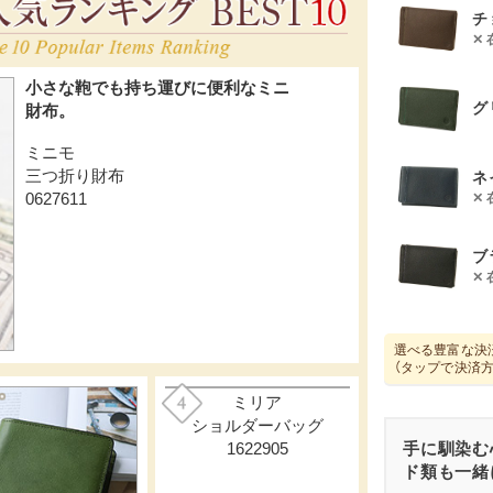
チ
グ
ネ
ブ
選べる豊富な決
（タップで決済
手に馴染む
ド類も一緒