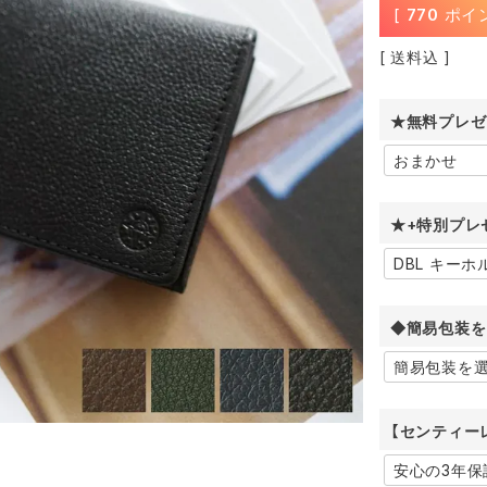
[
770
ポイ
送料込
★無料プレゼ
★+特別プレ
◆簡易包装を
【センティー