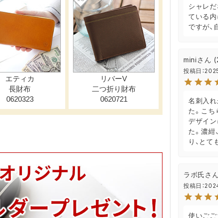
シャレだ
ている内
ですが、
mini
投稿日
202
名刺入れ
た。こち
デザイン
た。濃紺
り、とて
ラボ氏
投稿日
202
使いごご