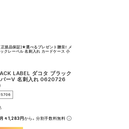
a [正規品保証]★選べるプレゼント贈呈！ メ
ックレーベル 名刺入れ カードケース 小
BLACK LABEL ダコタ ブラック
バーV 名刺入れ 0620726
)
25706
込
月々1,283円
から。分割手数料無料