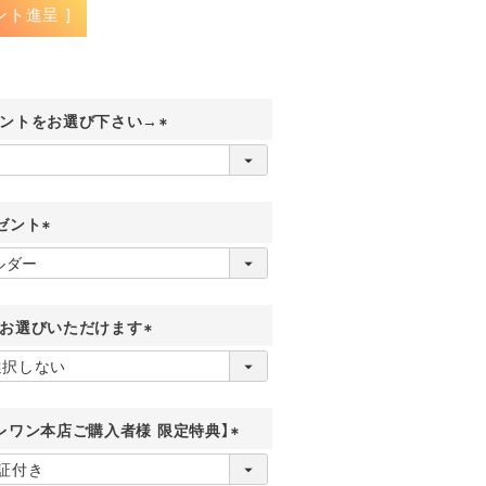
ント進呈 ]
ントをお選び下さい→
(
必
須
)
ゼント
(
必
須
)
お選びいただけます
(
必
須
)
レワン本店ご購入者様 限定特典】
(
必