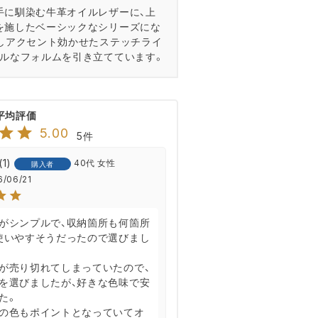
手に馴染む牛革オイルレザーに、上
を施したベーシックなシリーズにな
少しアクセント効かせたステッチライ
プルなフォルムを引き立てています。
5.00
5
1
40代
女性
購入者
6/06/21
がシンプルで、収納箇所も何箇所
使いやすそうだったので選びまし
が売り切れてしまっていたので、
を選びましたが、好きな色味で安
。

の色もポイントとなっていてオ