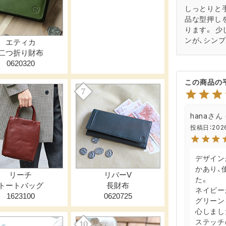
しっとりと
品な型押し
ります。 
ンが、シン
hana
投稿日
202
デザイン
かあり、
た。

ネイビー
グリーン
心しました
ステッチ