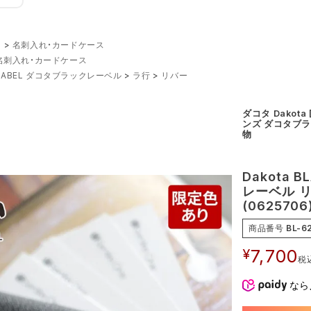
ー
名刺入れ・カードケース
名刺入れ・カードケース
K LABEL ダコタブラックレーベル
ラ行
リバー
ダコタ Dakot
ンズ ダコタブラ
物
Dakota 
レーベル リ
(0625706
商品番号
BL-6
¥
7,700
税
なら