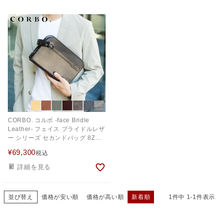
CORBO. コルボ -face Bridle
Leather- フェイス ブライドルレザ
ー シリーズ セカンドバッグ 8ZD-
8101
¥
69,300
税込
詳細を見る
並び替え
価格が安い順
価格が高い順
新着順
1
件中
1
-
1
件表示