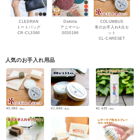
CLEDRAN
Dakota
COLUMBUS
トートバッグ
アニマーレ
革のお手入れ4点セ
CR-CL3360
0030196
ット
CL-CARESET
人気のお手入れ用品
¥
3,080
¥
1,980
¥
2,420
（税込）
（税込）
（税込）