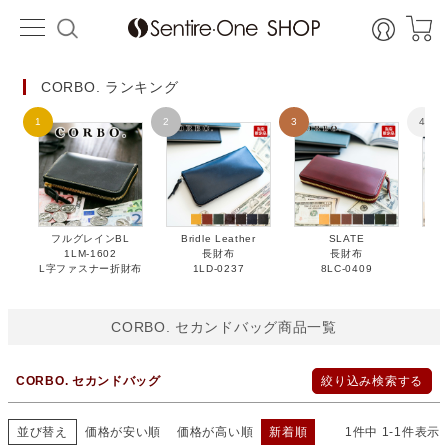
価格
HOME
〜
カラー
CORBO. ランキング
ベージュ
キャメル
ブラウン
チョコ
ピンク
オレンジ
レッド
グリーン
ブルー
ネイビー
グレー
ブラック
在庫なし商品
在庫なし商品を表示しない
フルグレインBL
Bridle Leather
SLATE
Br
1LM-1602
長財布
長財布
並び順
L字ファスナー折財布
1LD-0237
8LC-0409
新着順
価格が安い順
価格が高い順
レビュー数順
CORBO. セカンドバッグ商品一覧
検索
CORBO. セカンドバッグ
絞り込み検索する
並び替え
価格が安い順
価格が高い順
新着順
1
件中
1
-
1
件表示