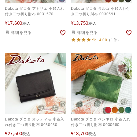
Dakota ダコタ アトリエ 小銭入れ
Dakota ダコタ ラルゴ 小銭入れ付
付き二つ折り財布 0031570
き二つ折り財布 0030591
¥
17,600
¥
13,750
税込
税込
詳細を見る
詳細を見る
4.00
（1件）
Dakota ダコタ オッティモ 小銭入
Dakota ダコタ ペンネロ 小銭入れ
れ付き二つ折り財布 0030930
付き二つ折り財布 0030680
¥
27,500
¥
18,700
税込
税込