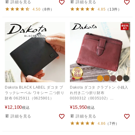
詳細を見る
詳細を見る
4.50
（8件）
4.85
（13件）
Dakota BLACK LABEL ダコタ ブ
Dakota ダコタ クラプトン 小銭入
ラックレーベル ワキシー 二つ折り
れ付き二つ折り財布
財布 0625911（0625901）
0030312（0035102）
（0030102）
¥
12,100
¥
15,950
税込
税込
詳細を見る
詳細を見る
4.86
（7件）