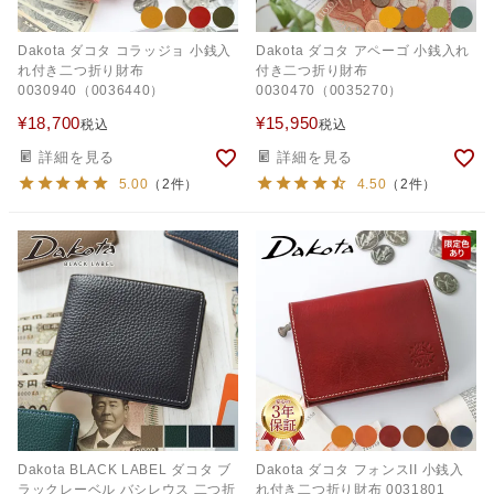
Dakota ダコタ コラッジョ 小銭入
Dakota ダコタ アペーゴ 小銭入れ
れ付き二つ折り財布
付き二つ折り財布
0030940（0036440）
0030470（0035270）
¥
18,700
¥
15,950
税込
税込
詳細を見る
詳細を見る
5.00
（2件）
4.50
（2件）
Dakota BLACK LABEL ダコタ ブ
Dakota ダコタ フォンスII 小銭入
ラックレーベル バシレウス 二つ折
れ付き二つ折り財布 0031801