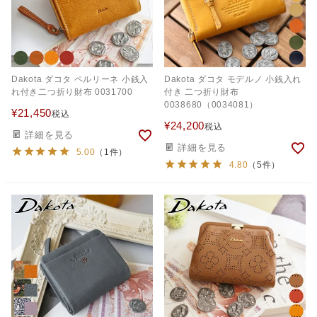
Dakota ダコタ ペルリーネ 小銭入
Dakota ダコタ モデルノ 小銭入れ
れ付き二つ折り財布 0031700
付き 二つ折り財布
0038680（0034081）
¥
21,450
税込
¥
24,200
税込
詳細を見る
詳細を見る
5.00
（1件）
4.80
（5件）