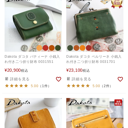
Dakota ダコタ パティーナ 小銭入
Dakota ダコタ ペルリーネ 小銭入
れ付き二つ折り財布 0031551
れ付き二つ折り財布 0031701
¥
20,900
¥
23,100
税込
税込
詳細を見る
詳細を見る
5.00
（1件）
5.00
（2件）