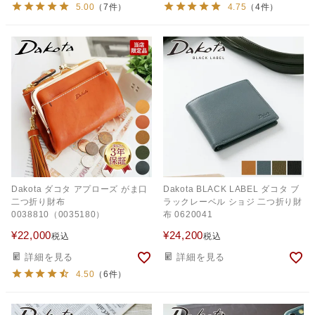
5.00
（7件）
4.75
（4件）
Dakota ダコタ アプローズ がま口
Dakota BLACK LABEL ダコタ ブ
二つ折り財布
ラックレーベル ショジ 二つ折り財
0038810（0035180）
布 0620041
¥
22,000
¥
24,200
税込
税込
詳細を見る
詳細を見る
4.50
（6件）