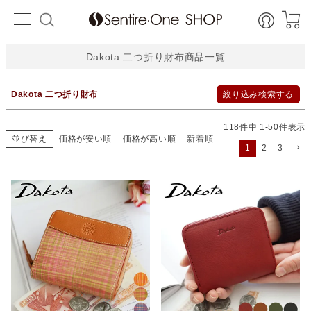
並び順
HOME
新着順
価格が安い順
価格が高い順
レビュー数順
Dakota 二つ折り財布商品一覧
検索
Dakota 二つ折り財布
絞り込み検索する
118
件中
1
-
50
件表示
並び替え
価格が安い順
価格が高い順
新着順
1
2
3