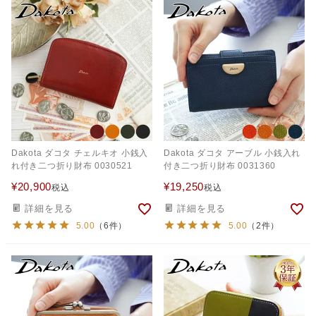
Dakota ダコタ チェルキオ 小銭入
Dakota ダコタ アーブル 小銭入れ
れ付き二つ折り財布 0030521
付き二つ折り財布 0031360
¥
20,900
¥
19,250
税込
税込
詳細を見る
詳細を見る
5.00
（6件）
5.00
（2件）