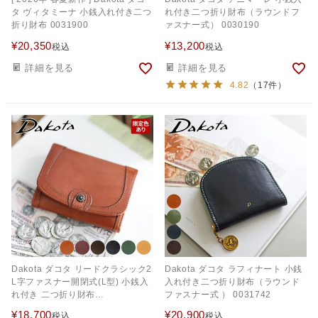
タ ヴィタミーナ 小銭入れ付き二つ
れ付き二つ折り財布（ラウンドフ
折り財布 0031900
ァスナー式） 0030190
¥
20,350
¥
13,200
税込
税込
詳細を見る
詳細を見る
4.82
（17件）
Dakota ダコタ リードクラシック2
Dakota ダコタ ラフィナート 小銭
L字ファスナー開閉式(L型) 小銭入
入れ付き二つ折り財布（ラウンド
れ付き 二つ折り財布
ファスナー式 ） 0031742
0037023（0032006）
¥
18,700
¥
20,900
税込
税込