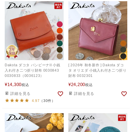
Dakota ダコタ バンビーナII 小銭
[ 2026年 秋冬新作 ] Dakota ダコ
入れ付き二つ折り財布 0030843
タ オリエダ 小銭入れ付き二つ折り
0030833（0036123）
財布 0032301
¥
14,300
¥
24,200
税込
税込
詳細を見る
詳細を見る
4.97
（30件）