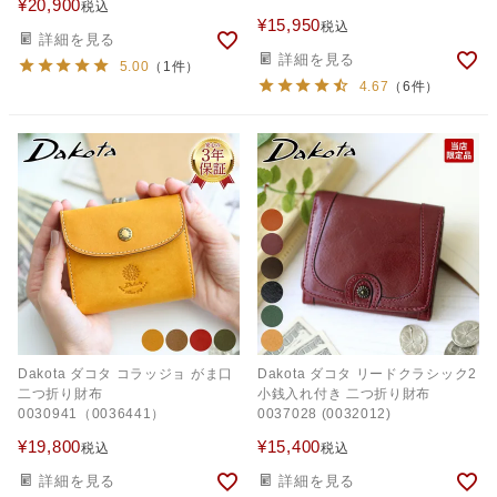
¥
20,900
税込
（0030101）
¥
15,950
税込
詳細を見る
詳細を見る
5.00
（1件）
4.67
（6件）
Dakota ダコタ コラッジョ がま口
Dakota ダコタ リードクラシック2
二つ折り財布
小銭入れ付き 二つ折り財布
0030941（0036441）
0037028 (0032012)
¥
19,800
¥
15,400
税込
税込
詳細を見る
詳細を見る