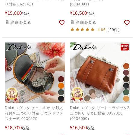
り財布 0625411
(0034891)
¥
19,800
¥
16,500
税込
税込
詳細を見る
詳細を見る
4.86
（29件）
Dakota ダコタ チェルキオ 小銭入
Dakota ダコタ リードクラシック2
れ付き二つ折り財布 ラウンドファ
二つ折り がま口財布 0037020
スナー式 0030520
(0032000)
¥
18,700
¥
16,500
税込
税込