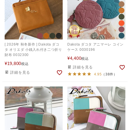
[ 2026年 秋冬新作 ] Dakota ダコ
Dakota ダコタ アニマーレ コイン
タ オリエダ 小銭入れ付き二つ折り
ケース 0030196
財布 0032300
¥
4,400
税込
¥
19,800
税込
詳細を見る
詳細を見る
4.95
（38件）