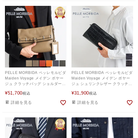
PELLE MORBIDA ペッレモルビダ
PELLE MORBIDA ペッレモルビダ
Maiden Voyage メイデン ボヤー
Maiden Voyage メイデン ボヤー
ジュ クラッチバッグ ショルダーバ
ジュ シュリンクレザー クラッチバ
ッグ PMO-MB037
ッグ PMO-MB035ELE
¥
51,700
¥
31,900
税込
税込
詳細を見る
詳細を見る