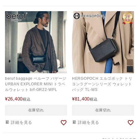
beruf baggage ベルーフ バゲージ
HERGOPOCH エルゴポック トリ
URBAN EXPLORER MINI トラベ
ヨンラグーンシリーズ ウォレット
ルウォレット brf-GR22-WPL
バッグ TL-WS
¥
26,400
¥
81,400
税込
税込
在庫切れ
在庫切れ
詳細を見る
詳細を見る