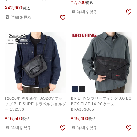
¥
7,700
税込
VE105
¥
42,900
税込
詳細を見る
詳細を見る
[ 2026年 春夏新作 ] AS2OV アッ
BRIEFING ブリーフィング AG BS
ソブ BLEISURE トラベルショルダ
BOX FLAP 14 PCケース
ー 152556
BRA253G05
¥
16,500
¥
15,400
税込
税込
詳細を見る
詳細を見る