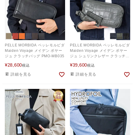
PELLE MORBIDA ペッレモルビダ
PELLE MORBIDA ペッレモルビダ
Maiden Voyage メイデン ボヤー
Maiden Voyage メイデン ボヤー
ジュ クラッチバッグ PMO-MB035
ジュ シュリンクレザー クラッチバ
ッグ PMO-MB028AELE
¥
28,600
¥
39,600
税込
税込
詳細を見る
詳細を見る