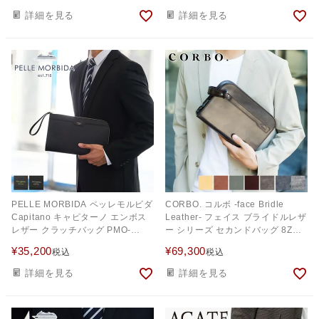
詳細を見る
詳細を見る
PELLE MORBIDA ペッレモルビダ
CORBO. コルボ -face Bridle
Capitano キャピターノ エンボス
Leather- フェイス ブライドルレザ
レザー クラッチバッグ PMO-
ー シリーズ セカンドバッグ 8ZD-
CA011BK
8101
¥
35,200
¥
69,300
税込
税込
詳細を見る
詳細を見る