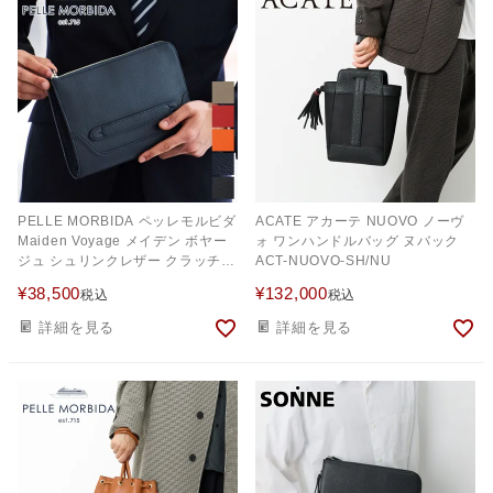
PELLE MORBIDA ペッレモルビダ
ACATE アカーテ NUOVO ノーヴ
Maiden Voyage メイデン ボヤー
ォ ワンハンドルバッグ ヌバック
ジュ シュリンクレザー クラッチバ
ACT-NUOVO-SH/NU
ッグ PMO-MB058
¥
38,500
¥
132,000
税込
税込
詳細を見る
詳細を見る