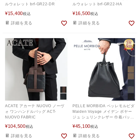
ルウォレット brf-GR22-DR
ルウォレット brf-GR22-HA
¥
15,400
¥
16,500
税込
税込
詳細を見る
詳細を見る
ACATE アカーテ NUOVO ノーヴ
PELLE MORBIDA ペッレモルビダ
ォ ワンハンドルバッグ ACT-
Maiden Voyage メイデン ボヤー
NUOVO FABRIC
ジュ シュリンクレザー 巾着バッグ
PMO-MB080
¥
104,500
¥
45,100
税込
税込
詳細を見る
詳細を見る