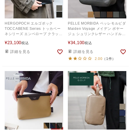
HERGOPOCH エルゴポック
PELLE MORBIDA ペッレモルビダ
TOCCABENE Series トッカベー
Maiden Voyage メイデン ボヤー
ネシリーズ エンベロープ クラッチ
ジュ シュリンクレザー ハンドルバ
バッグ S TC-ENV-S
ッグ PMO-MB070
¥
23,100
¥
34,100
税込
税込
詳細を見る
詳細を見る
2.00
（1件）