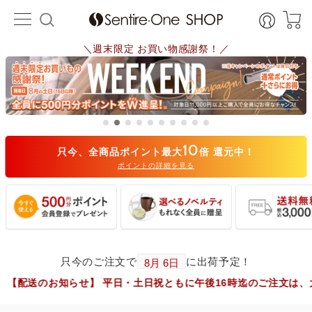
＼週末限定 お買い物感謝祭！／
10
只今、全商品ポイント最大
倍 還元中！
ポイントの詳細を見る
只今のご注文で
に出荷予定！
らせ】 平日・土日祝ともに午後16時迄のご注文は、大阪市からヤ