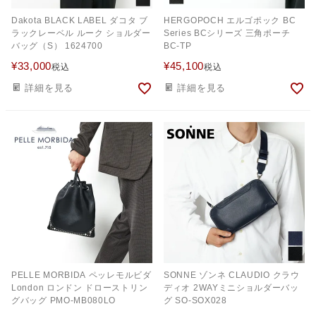
Dakota BLACK LABEL ダコタ ブ
HERGOPOCH エルゴポック BC
ラックレーベル ルーク ショルダー
Series BCシリーズ 三角ポーチ
バッグ（S） 1624700
BC-TP
¥
33,000
¥
45,100
税込
税込
詳細を見る
詳細を見る
PELLE MORBIDA ペッレモルビダ
SONNE ゾンネ CLAUDIO クラウ
London ロンドン ドローストリン
ディオ 2WAYミニショルダーバッ
グバッグ PMO-MB080LO
グ SO-SOX028