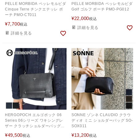
PELLE MORBIDA ペッレモルビダ
PELLE MORBIDA ペッレモルビダ
Cinque Terre チンクエテッレ ポ
Golf ゴルフ ポーチ PMO-PG012
ーチ PMO-CT011
¥
22,000
税込
¥
7,700
税込
詳細を見る
詳細を見る
HERGOPOCH エルゴポック 06
SONNE ゾンネ CLAUDIO クラウ
Series 06シリーズ ワキシングレ
ディオ ミニ ショルダーバッグ SO-
ザー クラッチショルダーバッグ
SOX011
06A-CSS
¥
49,500
¥
13,200
税込
税込