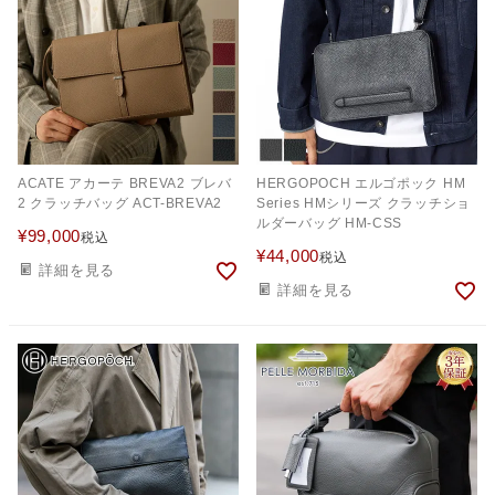
ACATE アカーテ BREVA2 ブレバ
HERGOPOCH エルゴポック HM
2 クラッチバッグ ACT-BREVA2
Series HMシリーズ クラッチショ
ルダーバッグ HM-CSS
¥
99,000
税込
¥
44,000
税込
詳細を見る
詳細を見る