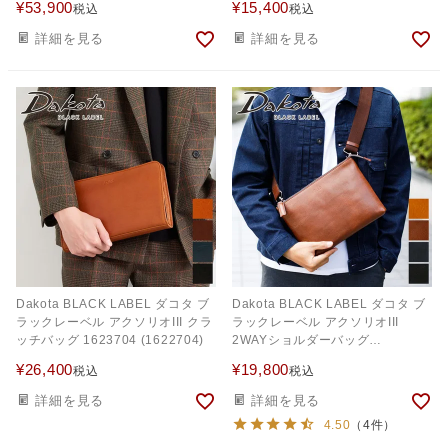
¥
53,900
¥
15,400
税込
税込
詳細を見る
詳細を見る
Dakota BLACK LABEL ダコタ ブ
Dakota BLACK LABEL ダコタ ブ
ラックレーベル アクソリオIII クラ
ラックレーベル アクソリオIII
ッチバッグ 1623704 (1622704)
2WAYショルダーバッグ
1623700(1622700)
¥
26,400
¥
19,800
税込
税込
詳細を見る
詳細を見る
4.50
（4件）