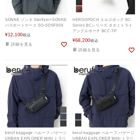
SONNE ゾンネ Starflyer×SONNE
HERGOPOCH エルゴポック BC
パスポートケース SO-SOSF009
Series BCシリーズ タタミトライ
アングルポーチ BCC-TP
¥
12,100
税込
¥
68,200
税込
詳細を見る
詳細を見る
beruf baggage ベルーフ バゲージ
beruf baggage ベルーフ バゲージ
URBAN EXPLORER MINI トラベ
URBAN EXPLORER MINI トラベ