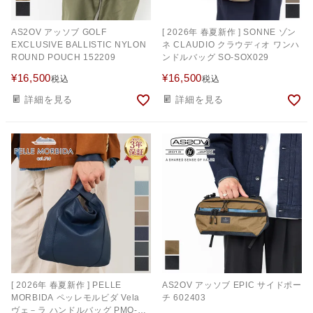
AS2OV アッソブ GOLF
[ 2026年 春夏新作 ] SONNE ゾン
EXCLUSIVE BALLISTIC NYLON
ネ CLAUDIO クラウディオ ワンハ
ROUND POUCH 152209
ンドルバッグ SO-SOX029
¥
16,500
¥
16,500
税込
税込
詳細を見る
詳細を見る
[ 2026年 春夏新作 ] PELLE
AS2OV アッソブ EPIC サイドポー
MORBIDA ペッレモルビダ Vela
チ 602403
ヴェ－ラ ハンドルバッグ PMO-