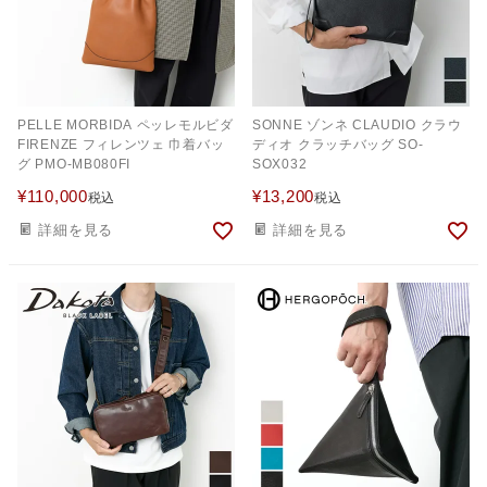
PELLE MORBIDA ペッレモルビダ
SONNE ゾンネ CLAUDIO クラウ
FIRENZE フィレンツェ 巾着バッ
ディオ クラッチバッグ SO-
グ PMO-MB080FI
SOX032
¥
110,000
¥
13,200
税込
税込
詳細を見る
詳細を見る