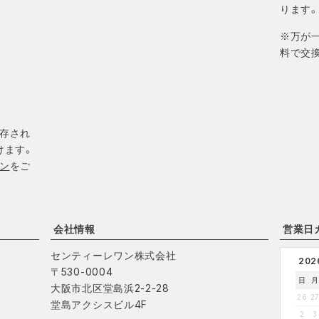
ります
※万が
料で交
存され
けます。
ン
をご
会社情報
営業日
センティーレワン株式会社
20
〒530-0004
日
月
大阪市北区堂島浜2-2-28
26
2
堂島アクシスビル4F
2
3