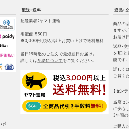
配送・送料
返品・
配送業者：ヤマト運輸
商品の
ますが、
宅配便：550円
お届け
※3,000円(税込)以上お買い上げで送料無料
返品・
を1日と
当日16時迄のご注文で最短翌日お届け。
能です
詳しくは
配送について
をご覧ください。
詳しく
ご覧く
【センテ
当店セ
に安心
3年間
ay）
ご購入