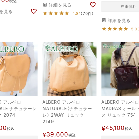
400
税込
詳細を見る
在庫切れ
を見る
4.81
（70件）
詳細を見る
5.0
RO アルベロ
ALBERO アルベロ
ALBERO アルベロ
RALE ナチュラーレ
NATURALE（ナチュラー
MADRAS オー
 2074
レ） 2WAY リュック
ス リュック 754
2149
100
45,100
¥
税込
税込
39,600
¥
税込