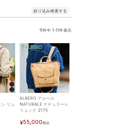
絞り込み検索する
11
件中
1
-
11
件表示
ロ
ALBERO アルベロ
ロン リュ
NATURALE ナチュラーレ
リュック 2175
55,000
¥
税込