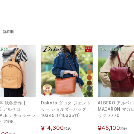
新着順
6年 秋冬新作 ]
Dakota ダコタ ジェント
ALBERO アルベ
RO アルベロ
リー ショルダーバッグ
MACARON マカ
RALE ナチュラーレ
1034511（1033511）
ック 7770
 2195
14,300
45,100
¥
¥
税込
税込