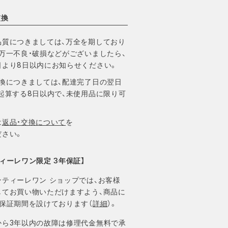
交換
品質につきましては、万全を期しており
万一不良・破損などがございましたら、
日より8日以内にお知らせください。
交換につきましては、配達完了日の翌日
起算する8日以内で、未使用品に限り可
。
は
返品・交換について
を
ださい。
ィーレワン限定 3年保証】
ンティーレワン ショップでは、お客様
してお買い物いただけますよう、商品に
の保証期間を設けております（
詳細
）。
から3年以内の故障は修理代金無料で承