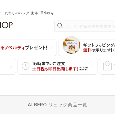
にこだわりのバッグ・財布・革小物を！
在庫なし商品
在庫なし商品を表示しない
並び順
新着順
価格が安い順
〜
ウン
チョコ
ピンク
ン
ブルー
ネイビー
ALBERO リュック商品一覧
検索