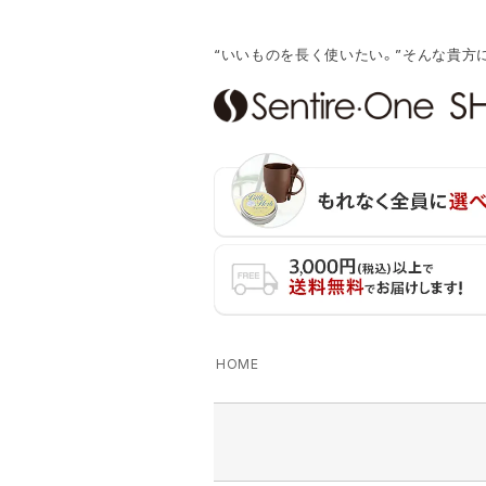
“いいものを長く使いたい。”そんな貴方
キーワード
価格
カラー
ベージュ
キャメル
ブラ
HOME
オレンジ
レッド
グリー
グレー
ブラック