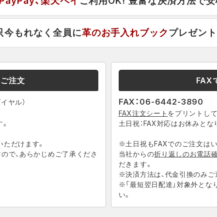
、PayPay、楽天ペイ
ご利用OK! 豊富な決済方法で
只今もれなく全員に
革のお手入れブック
プレゼント
のご注文
FA
FAX：06-6442-3890
ダイヤル）
FAX注文シート
をプリントして
す。
土日祝：FAX対応はお休みとな
いただけます。
※土日祝もFAXでのご注文は
すので、あらかじめご了承くださ
当社からの
折り返しのお電話
だきます。
※決済方法は、代金引換のみご
※「最短翌日配達」対象外とな
い。