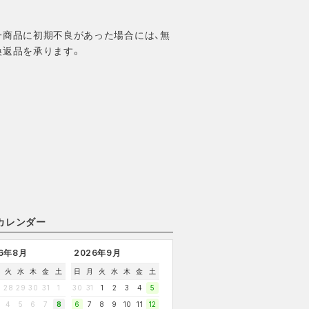
。
一商品に初期不良があった場合には、無
換返品を承ります。
カレンダー
26年8月
2026年9月
火
水
木
金
土
日
月
火
水
木
金
土
7
28
29
30
31
1
30
31
1
2
3
4
5
4
5
6
7
8
6
7
8
9
10
11
12