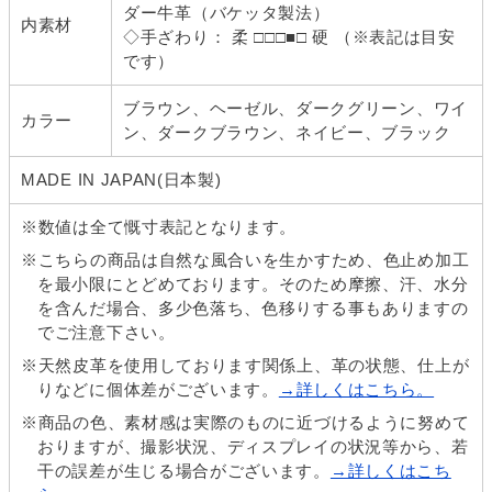
ダー牛革（バケッタ製法）
内素材
◇手ざわり： 柔 □□□■□ 硬 （※表記は目安
です）
ブラウン、ヘーゼル、ダークグリーン、ワイ
カラー
ン、ダークブラウン、ネイビー、ブラック
MADE IN JAPAN(日本製)
※数値は全て慨寸表記となります。
※こちらの商品は自然な風合いを生かすため、色止め加工
を最小限にとどめております。そのため摩擦、汗、水分
を含んだ場合、多少色落ち、色移りする事もありますの
でご注意下さい。
※天然皮革を使用しております関係上、革の状態、仕上が
りなどに個体差がございます。
→詳しくはこちら。
※商品の色、素材感は実際のものに近づけるように努めて
おりますが、撮影状況、ディスプレイの状況等から、若
干の誤差が生じる場合がございます。
→詳しくはこち