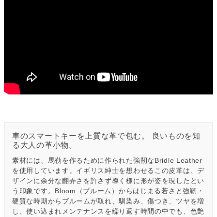
車のスマートキーを上質な革で包む。 良いものを知
る大人の革小物。
素材には、馬勒を作るために作られた強靭なBridle Leather
を使用しています。イギリス紳士を想わせるこの皮革は、デ
ザインに余分な翻弄さを許さず導く様に形が姿を現したとい
う印象です。Bloom（ブルーム）からはじまる若さと強靭・
硬質な時期からブルームが取れ、馴染み、傷つき、ツヤを増
し、使い込まれメンテナンスを繰り返す時間の中でも、色艶