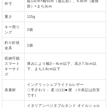
縦13cm×横6cm（最広部）、4.8cm（最狭
外寸
部）×まち3cm
重さ
115g
キー用リ
2個
ング
釣り針状
1個
金具
収納可能
スマート
厚みにより幅3～4cm以下、高さ7.5cm以
キーサイ
下、まち1.8cm以下
ズ
イングリッシュブライドルレザー
表素材
◇手ざわり： 柔 □□□□■ 硬 （※表記は目安
です）
イタリアンベジタブルタンド オイルショル