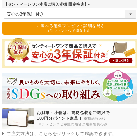
須
【センティーレワン本店ご購入者様 限定特典】
)
(
必
須
→ 選べる無料プレゼント詳細を見る
)
（別ウィンドウで開きます）
お財布・小物は、簡易包装をご選択で
100円分ポイント進呈！
※商品発送後
※ラッピングご希望の場合は通常包装のみ
ご注文方法は、こちらをクリックして確認できます。