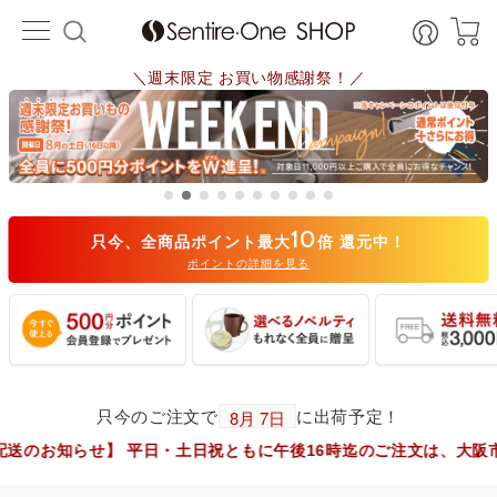
＼週末限定 お買い物感謝祭！／
10
只今、全商品ポイント最大
倍 還元中！
ポイントの詳細を見る
只今のご注文で
に出荷予定！
】 平日・土日祝ともに午後16時迄のご注文は、大阪市からヤマト