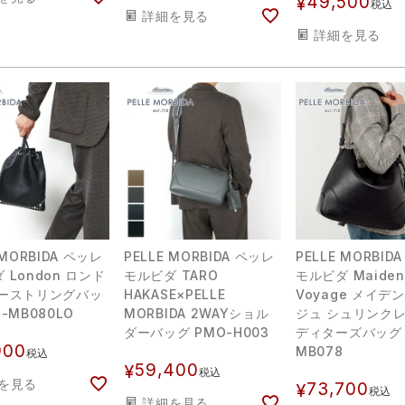
49,500
¥
税込
詳細を見る
詳細を見る
 MORBIDA ペッレ
PELLE MORBIDA ペッレ
PELLE MORBID
 London ロンド
モルビダ TARO
モルビダ Maiden
ローストリングバッ
HAKASE×PELLE
Voyage メイデ
-MB080LO
MORBIDA 2WAYショル
ジュ シュリンクレ
ダーバッグ PMO-H003
ディターズバッグ 
900
MB078
税込
59,400
¥
税込
を見る
73,700
¥
税込
詳細を見る