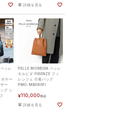
詳細を見る
A ペッレ
PELLE MORBIDA ペッレ
モルビダ FIRENZE フィ
ン ボヤー
レンツェ 巾着バッグ
レザー
PMO-MB080FI
バッグ シ
110,000
¥
）
税込
詳細を見る