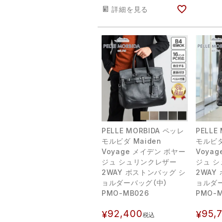
詳細を見る
PELLE MORBIDA ペッレ
PELLE
モルビダ Maiden
モルビダ
Voyage メイデン ボヤー
Voya
ジュ シュリンクレザー
ジュ 
2WAY ボストンバッグ シ
2WAY
ョルダーバッグ（中）
ョルダ
PMO-MB026
PMO-M
92,400
95,
¥
¥
税込