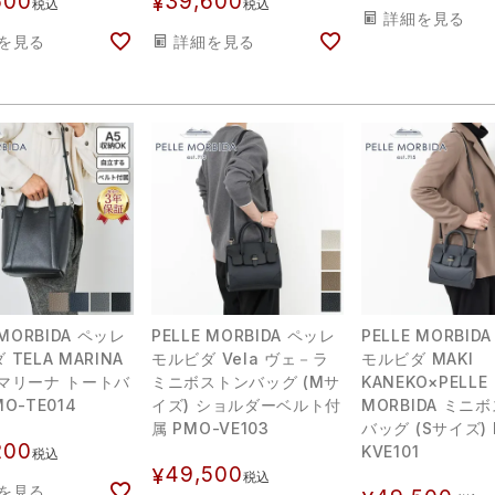
500
39,600
¥
税込
税込
詳細を見る
を見る
詳細を見る
 MORBIDA ペッレ
PELLE MORBIDA ペッレ
PELLE MORBID
TELA MARINA
モルビダ Vela ヴェ－ラ
モルビダ MAKI
マリーナ トートバ
ミニボストンバッグ (Mサ
KANEKO×PELLE
O-TE014
イズ) ショルダーベルト付
MORBIDA ミニ
属 PMO-VE103
バッグ (Sサイズ) 
200
KVE101
税込
49,500
¥
税込
を見る