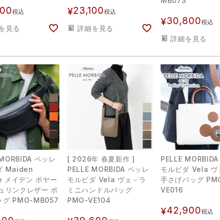
MB073
800
23,100
¥
税込
税込
30,800
¥
税込
を見る
詳細を見る
詳細を見る
 MORBIDA ペッレ
[ 2026年 春夏新作 ]
PELLE MORBID
 Maiden
PELLE MORBIDA ペッレ
モルビダ Vela 
ge メイデン ボヤー
モルビダ Vela ヴェ－ラ
手さげバッグ PM
ュリンクレザー ボ
ミニハンドルバッグ
VE016
グ PMO-MB057
PMO-VE104
42,900
¥
税込