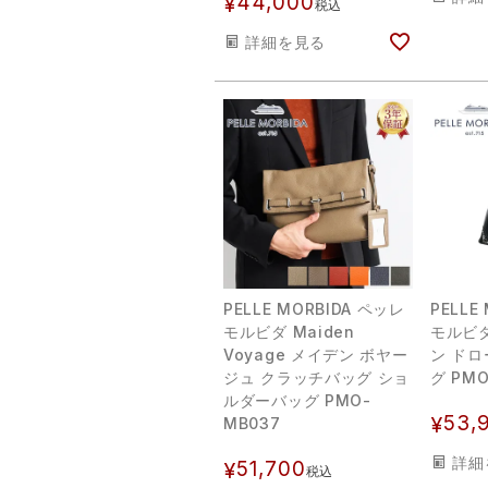
44,000
¥
税込
詳細を見る
PELLE MORBIDA ペッレ
PELLE
モルビダ Maiden
モルビダ
Voyage メイデン ボヤー
ン ド
ジュ クラッチバッグ ショ
グ PMO
ルダーバッグ PMO-
53,
¥
MB037
詳細
51,700
¥
税込