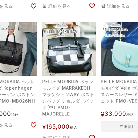
を見る
詳細を見る
詳細を見る
 MORBIDA ペッレ
PELLE MORBIDA ペッレ
PELLE MORBID
 Kopenhagen
モルビダ MARRAKECH
モルビダ Vela 
ハーゲン ボストン
マラケシュ 2WAY ボスト
スムースレザー 
PMO-MB026NH
ンバッグ ショルダーバッ
ェット PMO-VE0
グ（中） PMO-
,000
33,000
¥
MAJORELLE
税込
税込
を見る
165,000
¥
在庫切れ
税込
詳細を見る