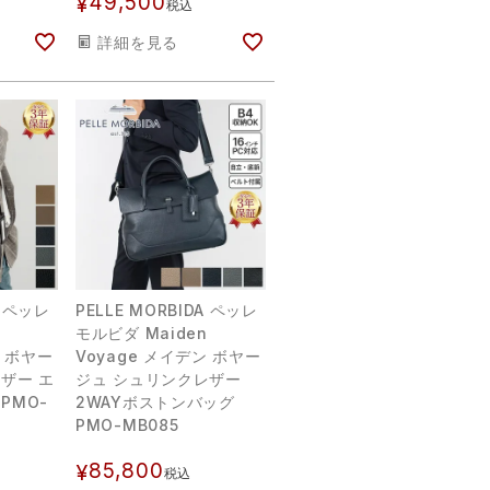
49,500
¥
税込
詳細を見る
A ペッレ
PELLE MORBIDA ペッレ
モルビダ Maiden
ン ボヤー
Voyage メイデン ボヤー
ザー エ
ジュ シュリンクレザー
PMO-
2WAYボストンバッグ
PMO-MB085
85,800
¥
税込