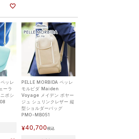
A ペッレ
PELLE MORBIDA ペッレ
ヴェーラ
モルビダ Maiden
ミニポシ
Voyage メイデン ボヤー
08
ジュ シュリンクレザー 縦
型ショルダーバッグ
PMO-MB051
40,700
¥
税込