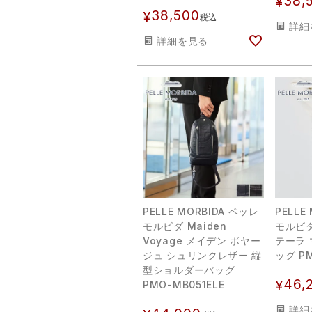
38,
¥
38,500
¥
税込
詳細
詳細を見る
PELLE MORBIDA ペッレ
PELLE
モルビダ Maiden
モルビダ 
Voyage メイデン ボヤー
テーラ 
ジュ シュリンクレザー 縦
ッグ PM
型ショルダーバッグ
46,
¥
PMO-MB051ELE
詳細