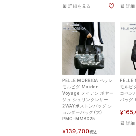
詳細を見る
詳細
PELLE MORBIDA ペッレ
PELLE
モルビダ Maiden
モルビダ
Voyage メイデン ボヤー
コペン
ジュ シュリンクレザー
バッグ 
2WAYボストンバッグ シ
165
¥
ョルダーバッグ（大）
PMO-MMB025
詳細
139,700
¥
税込