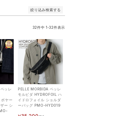
絞り込み検索する
32
件中
1
-
32
件表示
A ペッレ
PELLE MORBIDA ペッレ
モルビダ HYDROFOIL ハ
ン ボヤー
イドロフォイル ショルダ
ザー シ
ーバッグ PMO-HYD019
MO-