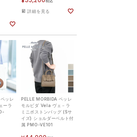
35,200
¥
税込
詳細を見る
A ペッレ
PELLE MORBIDA ペッレ
ヴェーラ
モルビダ Vela ヴェ－ラ
O-
ミニボストンバッグ (Sサ
イズ) ショルダーベルト付
属 PMO-VE101