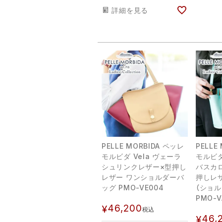
詳細を見る
PELLE MORBIDA ペッレ
PELLE
モルビダ Vela ヴェーラ
モルビダ 
シュリンクレザー×型押し
バスカ
レザー ワンショルダーバ
押しレ
ッグ PMO-VE004
（ショ
PMO-V
46,200
¥
税込
46,
¥