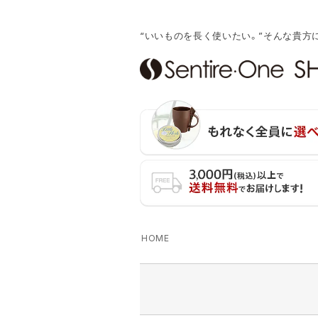
“いいものを長く使いたい。”そんな貴方
キーワード
価格
カラー
ベージュ
キャメル
ブラ
HOME
オレンジ
レッド
グリー
グレー
ブラック