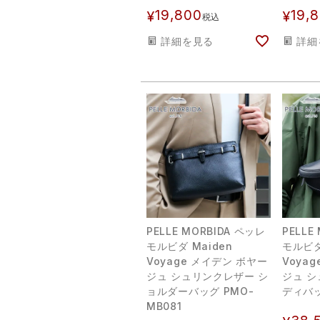
19,800
19,
¥
¥
税込
詳細を見る
詳細
PELLE MORBIDA ペッレ
PELLE
モルビダ Maiden
モルビダ
Voyage メイデン ボヤー
Voya
ジュ シュリンクレザー シ
ジュ シ
ョルダーバッグ PMO-
ディバッ
MB081