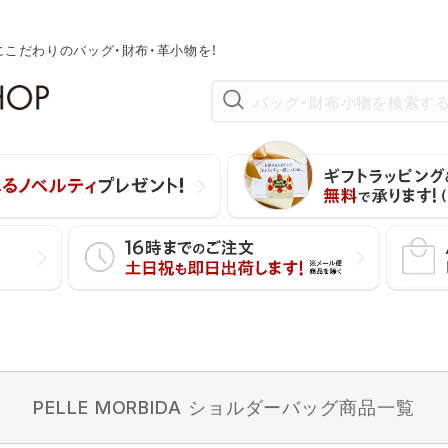
にこだわりのバッグ・財布・革小物を！
在庫なし商品
在庫なし商品を表示しない
並び順
新着順
価格が安い順
〜
ウン
チョコ
ピンク
ン
ブルー
ネイビー
PELLE MORBIDA ショルダーバッグ商品一覧
検索