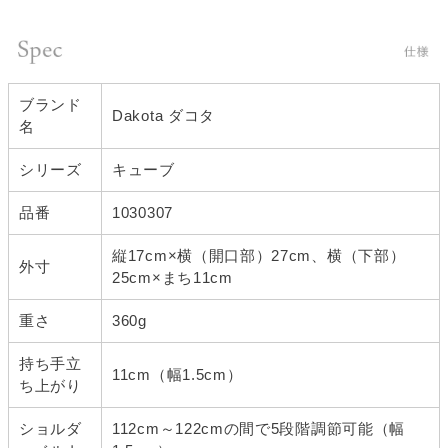
ブランド
Dakota ダコタ
名
シリーズ
キューブ
品番
1030307
縦17cm×横（開口部）27cm、横（下部）
外寸
25cm×まち11cm
重さ
360g
持ち手立
11cm（幅1.5cm）
ち上がり
ショルダ
112cm～122cmの間で5段階調節可能（幅