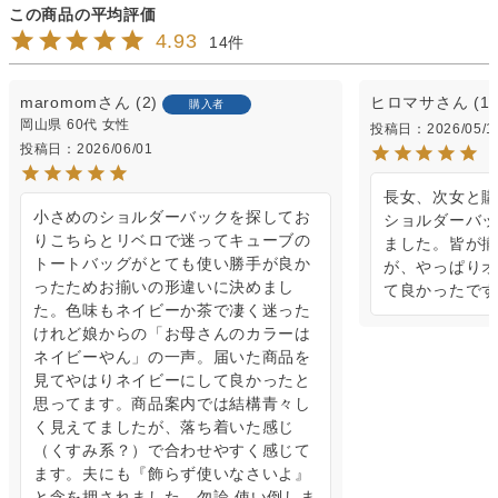
4.93
14
maromom
2
ヒロマサ
1
購入者
岡山県
60代
女性
投稿日
2026/05/1
投稿日
2026/06/01
長女、次女と購
小さめのショルダーバックを探してお
ショルダーバッ
りこちらとリベロで迷ってキューブの
ました。皆が揃
トートバッグがとても使い勝手が良か
が、やっぱりオ
ったためお揃いの形違いに決めまし
て良かったです
た。色味もネイビーか茶で凄く迷った
けれど娘からの「お母さんのカラーは
ネイビーやん」の一声。届いた商品を
見てやはりネイビーにして良かったと
思ってます。商品案内では結構青々し
く見えてましたが、落ち着いた感じ
（くすみ系？）で合わせやすく感じて
ます。夫にも『飾らず使いなさいよ』
と念を押されました。勿論 使い倒しま