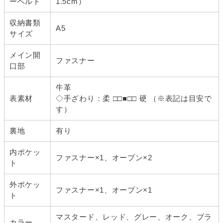
ーベルト
1.5cm）
収納書類
A5
サイズ
メイン開
ファスナー
口部
牛革
表素材
◇手ざわり：柔 □□■□□ 硬 （※表記は目安で
す）
裏地
有り
内ポケッ
ファスナー×1、オープン×2
ト
外ポケッ
ファスナー×1、オープン×1
ト
マスタード、レッド、グレー、オーク、ブラ
カラー