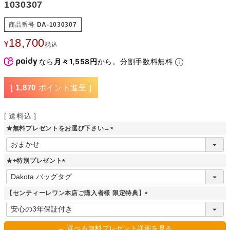
1030307
商品番号
DA-1030307
18,700
¥
税込
なら
月々1,558円
から。分割手数料無料
[
1,870
ポイント進呈 ]
送料込
★無料プレゼントをお選び下さい→
(
必
須
★+特別プレゼント
)
(
必
須
【センティーレワン本店ご購入者様 限定特典】
)
(
必
須
→ 選べる無料プレゼント詳細を見る