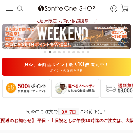
＼週末限定 お買い物感謝祭！／
10
只今、全商品ポイント最大
倍 還元中！
ポイントの詳細を見る
只今のご注文で
に出荷予定！
せ】 平日・土日祝ともに午後16時迄のご注文は、大阪市からヤマ