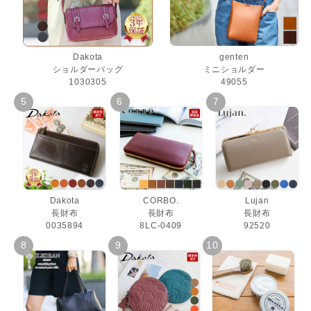
Dakota
genten
ショルダーバッグ
ミニショルダー
1030305
49055
Dakota
CORBO.
Lujan
長財布
長財布
長財布
0035894
8LC-0409
92520