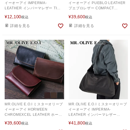
イーオーアイ IMPERMA-
イーオーアイ PUEBLO LEATHER
LEATHER インパーマレザー TINY
プエブロレザー COMPACT
SACOCHE ME679
WALLET ME115P
¥
12,100
¥
39,600
税込
税込
詳細を見る
詳細を見る
MR.OLIVE E.O.I ミスターオリーブ
MR.OLIVE E.O.I ミスターオリーブ
イーオーアイ HORWEEN
イーオーアイ IMPERMA-
CHROMEXCEL LEATHER ホーウ
LEATHER インパーマレザー
ィン クロムエクセルレザー
MESSENGER BAG ME613
¥
39,600
¥
41,800
税込
税込
COMPACT WALLET ME115H