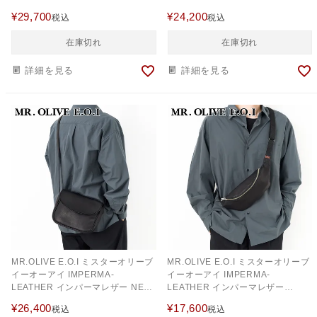
2WAYTOTE BAG ME648
2WAYSMALL CYLINDER BAG
¥
29,700
¥
24,200
税込
税込
ME653
在庫切れ
在庫切れ
詳細を見る
詳細を見る
MR.OLIVE E.O.I ミスターオリーブ
MR.OLIVE E.O.I ミスターオリーブ
イーオーアイ IMPERMA-
イーオーアイ IMPERMA-
LEATHER インパーマレザー NEAT
LEATHER インパーマレザー
SHOULDER BAG ME668
SMALL BODY BAG ME681
¥
26,400
¥
17,600
税込
税込