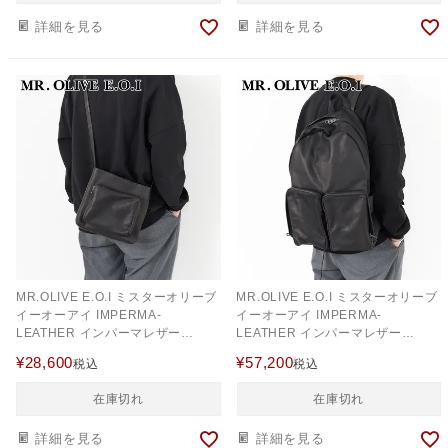
詳細を見る
詳細を見る
MR.OLIVE E.O.I ミスターオリーブ
MR.OLIVE E.O.I ミスターオリーブ
イーオーアイ IMPERMA-
イーオーアイ IMPERMA-
LEATHER インパーマレザー
LEATHER インパーマレザー
GUSSET POCKET COMPACT
URBAN DAY PACK ME694
¥
28,600
¥
57,200
税込
税込
SHOULDER BAG ME652
在庫切れ
在庫切れ
詳細を見る
詳細を見る