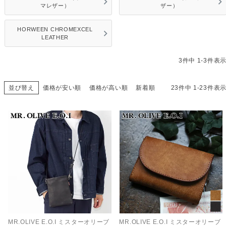
マレザー）
ザー）
HORWEEN CHROMEXCEL
LEATHER
3
件中
1
-
3
件表
並び替え
価格が安い順
価格が高い順
新着順
23
件中
1
-
23
件表
MR.OLIVE E.O.I ミスターオリーブ
MR.OLIVE E.O.I ミスターオリーブ