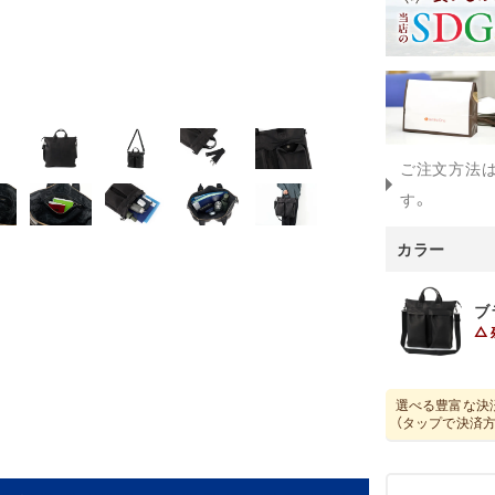
ご注文方法
す。
カラー
ブ
選べる豊富な決
（タップで決済