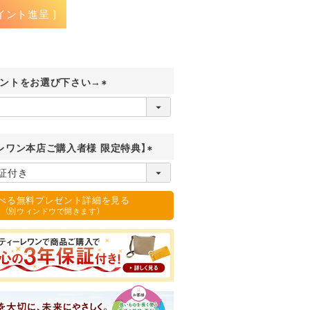
イント進呈 ]
ントをお選び下さい→
(
必
須
)
レワン本店ご購入者様 限定特典】
(
必
須
選べる無料プレゼント詳細を見る
)
（別ウィンドウで開きます）