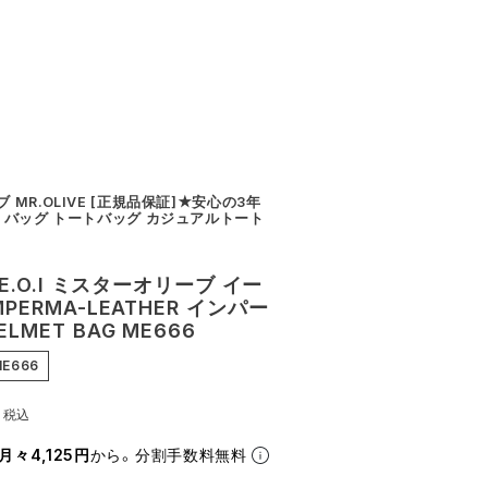
MR.OLIVE [正規品保証]★安心の3年
 バッグ トートバッグ カジュアルトート
E E.O.I ミスターオリーブ イー
PERMA-LEATHER インパー
LMET BAG ME666
E666
0
税込
月々4,125円
から。分割手数料無料