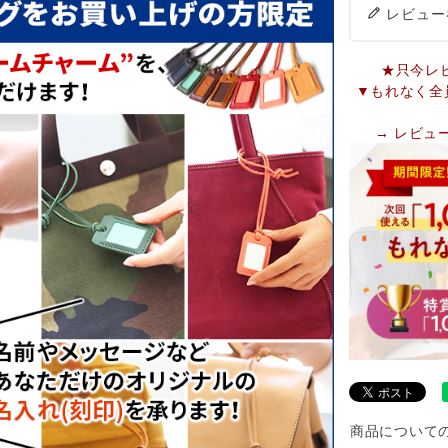
レビュー
★只今レ
▼もれなく全
→ レビュ
商品について