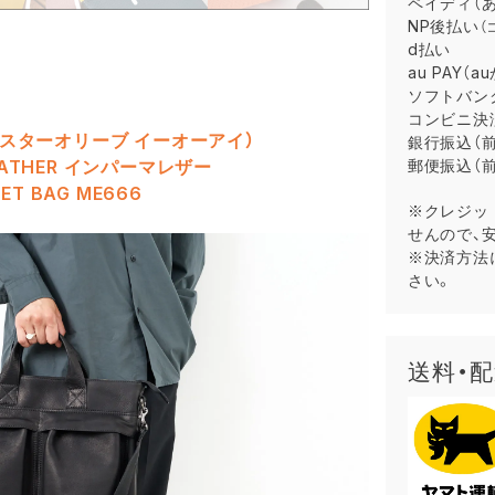
ペイディ（
NP後払い
（
d払い
au PAY（
ソフトバン
コンビニ決
.I（ミスターオリーブ イーオーアイ）
銀行振込（前
郵便振込（前
LEATHER インパーマレザー
ET BAG ME666
※クレジッ
せんので、
※決済方法
さい。
送料・