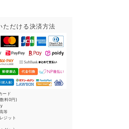
いただける決済方法
カード
数料0円)
ay
残高等
クレジット