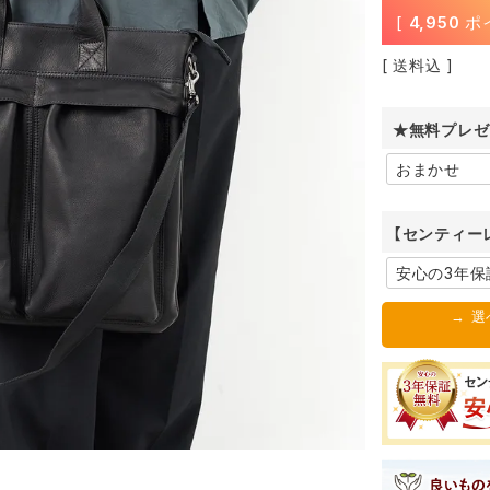
[
4,950
ポ
送料込
★無料プレゼ
【センティー
→ 