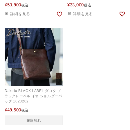
¥
53,900
¥
33,000
税込
税込
詳細を見る
詳細を見る
Dakota BLACK LABEL ダコタ ブ
ラックレーベル イオ ショルダーバ
ッグ 1623202
¥
49,500
税込
在庫切れ