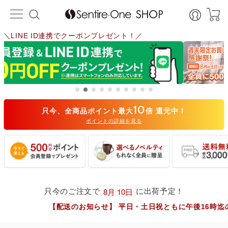
＼週末限定 お買い物感謝祭！／
10
只今、全商品ポイント最大
倍 還元中！
ポイントの詳細を見る
只今のご注文で
に出荷予定！
【配送のお知らせ】 平日・土日祝ともに午後16時迄のご