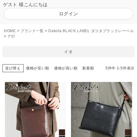
ゲスト 様こんにちは
ログイン
HOME
ブランド一覧
Dakota BLACK LABEL ダコタブラックレーベル
ア行
イオ
並び替え
価格が安い順
価格が高い順
新着順
5
件中
1
-
5
件表示