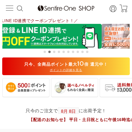
＼週末限定 お買い物感謝祭！／
10
只今、全商品ポイント最大
倍 還元中！
ポイントの詳細を見る
只今のご注文で
に出荷予定！
【配送のお知らせ】 平日・土日祝ともに午後16時迄のご