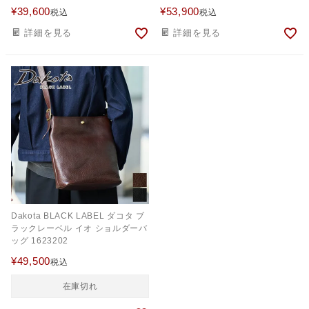
¥
39,600
¥
53,900
税込
税込
詳細を見る
詳細を見る
Dakota BLACK LABEL ダコタ ブ
ラックレーベル イオ ショルダーバ
ッグ 1623202
¥
49,500
税込
在庫切れ