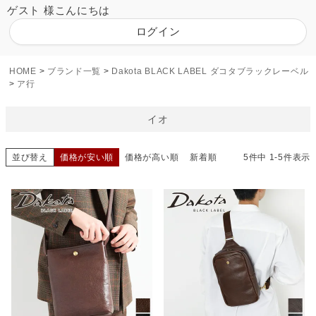
ゲスト 様こんにちは
ログイン
HOME
ブランド一覧
Dakota BLACK LABEL ダコタブラックレーベル
ア行
イオ
並び替え
価格が安い順
価格が高い順
新着順
5
件中
1
-
5
件表示