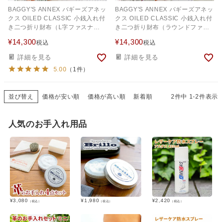
BAGGY'S ANNEX バギーズアネッ
BAGGY'S ANNEX バギーズアネッ
クス OILED CLASSIC 小銭入れ付
クス OILED CLASSIC 小銭入れ付
き二つ折り財布（L字ファスナー
き二つ折り財布（ラウンドファス
式） LZKM-3001
ナー式） LZKM-3002
¥
14,300
¥
14,300
税込
税込
詳細を見る
詳細を見る
5.00
（1件）
並び替え
価格が安い順
価格が高い順
新着順
2
件中
1
-
2
件表示
人気のお手入れ用品
¥
3,080
¥
1,980
¥
2,420
（税込）
（税込）
（税込）