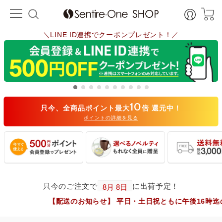
＼週末限定 お買い物感謝祭！／
10
只今、全商品ポイント最大
倍 還元中！
ポイントの詳細を見る
只今のご注文で
に出荷予定！
【配送のお知らせ】 平日・土日祝ともに午後16時迄の