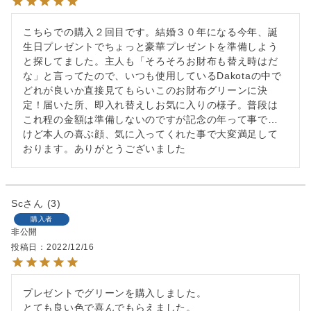
こちらでの購入２回目です。結婚３０年になる今年、誕
生日プレゼントでちょっと豪華プレゼントを準備しよう
と探してました。主人も「そろそろお財布も替え時はだ
な」と言ってたので、いつも使用しているDakotaの中で
どれが良いか直接見てもらいこのお財布グリーンに決
定！届いた所、即入れ替えしお気に入りの様子。普段は
これ程の金額は準備しないのですが記念の年って事で…
けど本人の喜ぶ顔、気に入ってくれた事で大変満足して
おります。ありがとうございました
Sc
3
購入者
非公開
投稿日
2022/12/16
プレゼントでグリーンを購入しました。

とても良い色で喜んでもらえました。