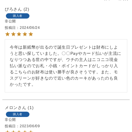
ぴろ
2
購入者
非公開
投稿日
2024/06/24
今年は新紙幣が出るので誕生日プレゼントは財布にしよ
うと思い探していました。〇〇Payやカード払いが主流に
なりつつある世の中ですが、ウチの主人はニコニコ現金
払い派なのでお札・小銭・ポイントカードがしっかり入
るこちらのお財布は使い勝手が良さそうです。また、モ
スグリーンが好きなので近い色のカーキがあったのも良
かったです。
メロン
1
購入者
非公開
投稿日
2023/06/09