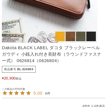
Dakota BLACK LABEL ダコタ ブラックレーベル
ガウディ 小銭入れ付き長財布（ラウンドファスナ
ー式） 0626814（0626804）
商品番号
BL-626804
¥
20,900
税込
5.00
4
4
件中
1
-
4
件表示