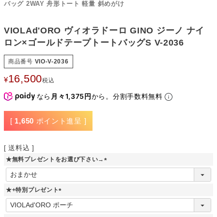
バッグ 2WAY 舟形トート 軽量 斜めがけ
VIOLAd'ORO ヴィオラドーロ GINO ジーノ ナイ
ロン×ゴールドテープトートバッグS V-2036
商品番号
VIO-V-2036
16,500
¥
税込
なら
月々1,375円
から。分割手数料無料
[
1,650
ポイント進呈 ]
送料込
★無料プレゼントをお選び下さい→
(
必
須
★+特別プレゼント
)
(
必