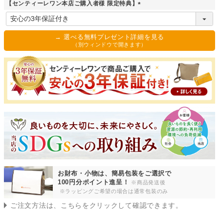
須
【センティーレワン本店ご購入者様 限定特典】
)
(
必
須
→ 選べる無料プレゼント詳細を見る
)
（別ウィンドウで開きます）
お財布・小物は、簡易包装をご選択で
100円分ポイント進呈！
※商品発送後
※ラッピングご希望の場合は通常包装のみ
ご注文方法は、こちらをクリックして確認できます。