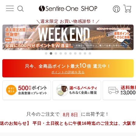
＼週末限定 お買い物感謝祭！／
10
只今、全商品ポイント最大
倍 還元中！
ポイントの詳細を見る
只今のご注文で
に出荷予定！
日・土日祝ともに午後16時迄のご注文は、大阪市からヤマト運輸で