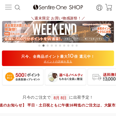
＼週末限定 お買い物感謝祭！／
10
只今、全商品ポイント最大
倍 還元中！
ポイントの詳細を見る
只今のご注文で
に出荷予定！
 平日・土日祝ともに午後16時迄のご注文は、大阪市からヤマト運