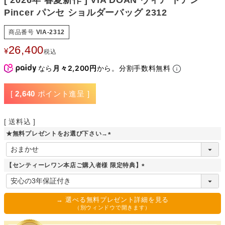
[ 2026年 春夏新作 ] VIA DOAN ヴィア ドアン
Pincer パンセ ショルダーバッグ 2312
商品番号
VIA-2312
26,400
¥
税込
なら
月々2,200円
から。分割手数料無料
[
2,640
ポイント進呈 ]
送料込
★無料プレゼントをお選び下さい→
(
必
須
【センティーレワン本店ご購入者様 限定特典】
)
(
必
須
→ 選べる無料プレゼント詳細を見る
)
（別ウィンドウで開きます）