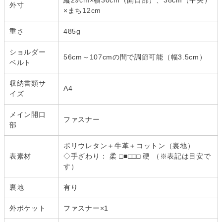
縦29cm×横30cm（開口部）、38cm（中央）
外寸
×まち12cm
重さ
485g
ショルダー
56cm～107cmの間で調節可能（幅3.5cm）
ベルト
収納書類サ
A4
イズ
メイン開口
ファスナー
部
ポリウレタン＋牛革＋コットン（裏地）
表素材
◇手ざわり： 柔 □■□□□ 硬 （※表記は目安で
す）
裏地
有り
外ポケット
ファスナー×1