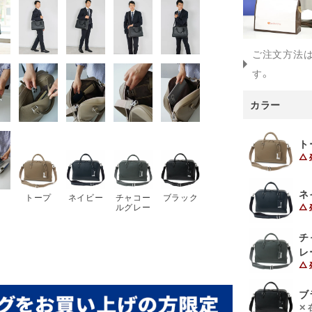
ご注文方法
す。
カラー
ト
ネ
トープ
ネイビー
チャコー
ブラック
ルグレー
チ
レ
ブ