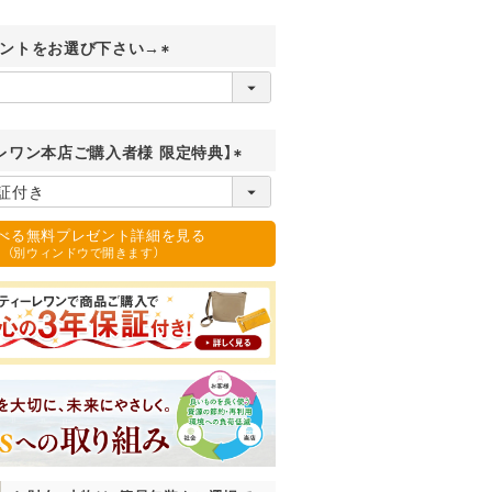
ントをお選び下さい→
(
必
須
)
レワン本店ご購入者様 限定特典】
(
必
須
選べる無料プレゼント詳細を見る
)
（別ウィンドウで開きます）