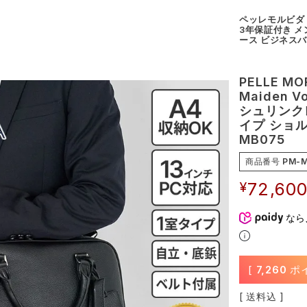
ペッレモルビダ P
3年保証付き メ
ース ビジネスバ
PELLE M
Maiden 
シュリンク
イプ ショル
MB075
商品番号
PM-M
¥
72,60
なら
[
7,260
ポ
送料込