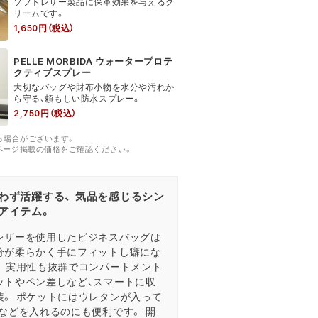
ソフトレザー製品に保革効果を与えるク
リームです。
1,650円（税込）
PELLE MORBIDA ウォータープロテ
クティブスプレー
大切なバッグや財布小物を水分や汚れか
ら守る、頼もしい防水スプレー。
2,750円（税込）
る場合がございます。
ページ掲載の価格をご確認ください。
わず活躍する、 気品を感じるシン
アイテム。
レザーを使用したビジネスバッグは
分が柔らかく手にフィットし癖にな
。 実用性も抜群でコンパートメント
ットやペン差しなど、スマートに収
装。 ポケットにはウレタンが入って
Cなどを入れるのにも便利です。 開