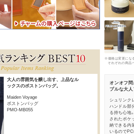
※価格は変更にな
それぞれの商品
オンオフ問
プルな大人
シュリンク
ハンドル部
る持ち心地
されたポケ
納できる内
いるのでP