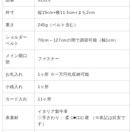
品番
92529
外寸
縦19cm×横11.5cm×まち2cm
重さ
245g（ベルト含む）
ショルダー
70cm～127cmの間で調節可能（幅1cm）
ベルト
メイン開口
ファスナー
部
お札入れ
1ヶ所 ※一万円札収納可能
小銭入れ
1ヶ所
カード入れ
11ヶ所
イタリア製牛革
表素材
◇手ざわり： 柔 □■□□□ 硬 （※表記は目安で
す）