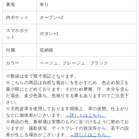
裏地
有り
内ポケット
オープン×2
スマホポケ
ボタン×1
ット
付属
収納箱
カラー
ベージュ、グレージュ、ブラック
※数値は全て慨寸表記となります。
※こちらの商品は自然な風合いを生かすため、色止め加工を
最小限にとどめております。そのため摩擦、汗、水分を含ん
だ場合、多少色落ち、色移りする事もありますのでご注意下
さい。
※天然皮革を使用しております関係上、革の状態、仕上がり
などに個体差がございます。
→詳しくはこちら。
※商品の色、素材感は実際のものに近づけるように努めてお
りますが、撮影状況、ディスプレイの状況等から、若干の誤
差が生じる場合がございます。
→詳しくはこちら。