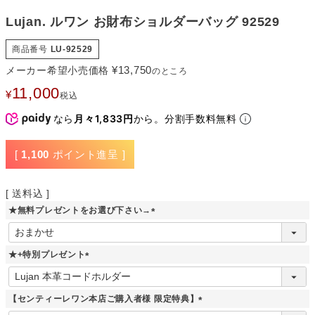
Lujan. ルワン お財布ショルダーバッグ 92529
商品番号
LU-92529
¥
13,750
メーカー希望小売価格
のところ
11,000
¥
税込
なら
月々1,833円
から。分割手数料無料
[
1,100
ポイント進呈 ]
送料込
★無料プレゼントをお選び下さい→
(
必
須
★+特別プレゼント
)
(
必
須
【センティーレワン本店ご購入者様 限定特典】
)
(