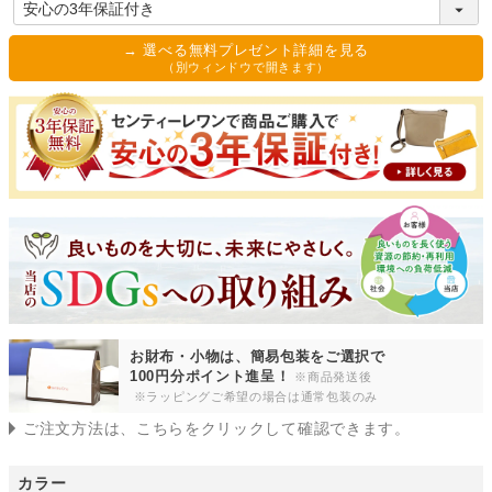
必
須
→ 選べる無料プレゼント詳細を見る
)
（別ウィンドウで開きます）
お財布・小物は、簡易包装をご選択で
100円分ポイント進呈！
※商品発送後
※ラッピングご希望の場合は通常包装のみ
ご注文方法は、こちらをクリックして確認できます。
カラー