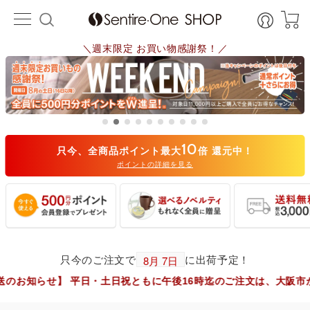
＼週末限定 お買い物感謝祭！／
10
只今、全商品ポイント最大
倍 還元中！
ポイントの詳細を見る
只今のご注文で
に出荷予定！
平日・土日祝ともに午後16時迄のご注文は、大阪市からヤマト運輸