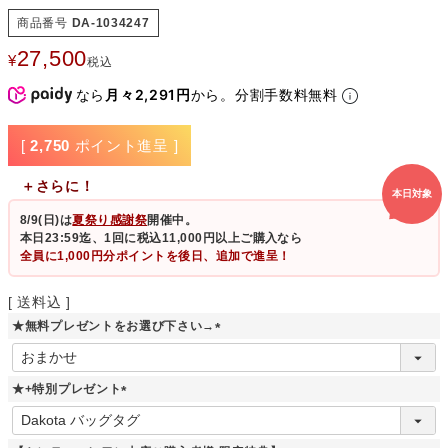
商品番号
DA-1034247
27,500
¥
税込
なら
月々2,291円
から。分割手数料無料
[
2,750
ポイント進呈 ]
＋さらに！
本日対象
8/9(日)
は
夏祭り感謝祭
開催中。
本日23:59迄、1回に税込11,000円以上ご購入なら
全員に1,000円分ポイントを後日、追加で進呈！
送料込
★無料プレゼントをお選び下さい→
(
必
須
★+特別プレゼント
)
(
必
須