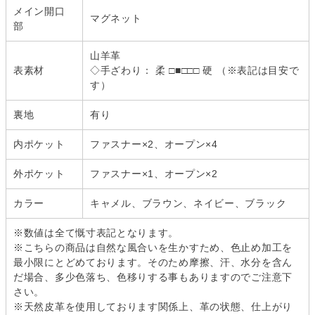
メイン開口
マグネット
部
山羊革
表素材
◇手ざわり： 柔 □■□□□ 硬 （※表記は目安で
す）
裏地
有り
内ポケット
ファスナー×2、オープン×4
外ポケット
ファスナー×1、オープン×2
カラー
キャメル、ブラウン、ネイビー、ブラック
※数値は全て慨寸表記となります。
※こちらの商品は自然な風合いを生かすため、色止め加工を
最小限にとどめております。そのため摩擦、汗、水分を含ん
だ場合、多少色落ち、色移りする事もありますのでご注意下
さい。
※天然皮革を使用しております関係上、革の状態、仕上がり