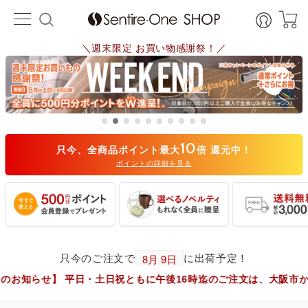
＼週末限定 お買い物感謝祭！／
10
只今、全商品ポイント最大
倍 還元中！
ポイントの詳細を見る
只今のご注文で
に出荷予定！
平日・土日祝ともに午後16時迄のご注文は、大阪市からヤマト運輸