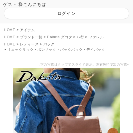
ゲスト 様こんにちは
ログイン
HOME
アイテム
HOME
ブランド一覧
Dakota ダコタ
ハ行
ファレル
HOME
レディース
バッグ
リュックサック・ボンサック・バックパック・デイパック
↓下の写真はタップでスライド表示。左右矢印で次の写真へ