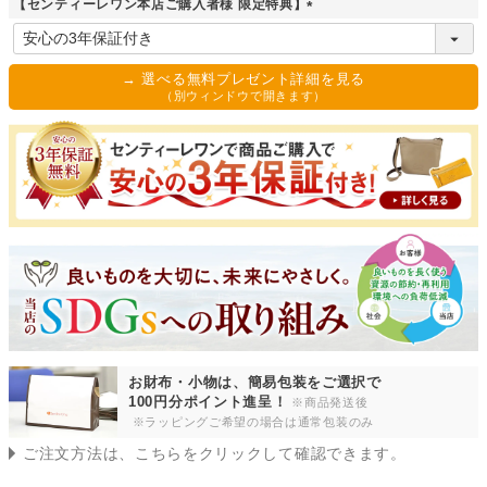
【センティーレワン本店ご購入者様 限定特典】
)
(
必
須
→ 選べる無料プレゼント詳細を見る
)
（別ウィンドウで開きます）
お財布・小物は、簡易包装をご選択で
100円分ポイント進呈！
※商品発送後
※ラッピングご希望の場合は通常包装のみ
ご注文方法は、こちらをクリックして確認できます。