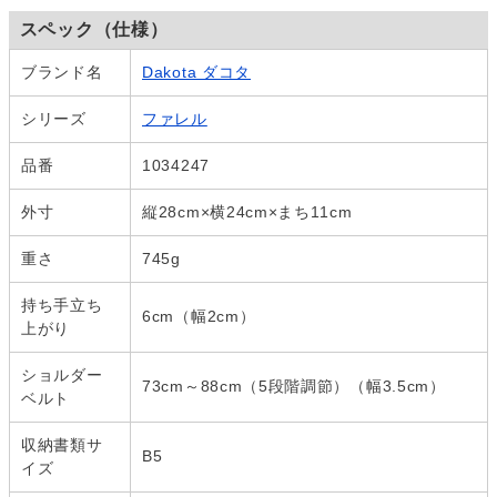
スペック（仕様）
ブランド名
Dakota ダコタ
シリーズ
ファレル
品番
1034247
外寸
縦28cm×横24cm×まち11cm
重さ
745g
持ち手立ち
6cm（幅2cm）
上がり
ショルダー
73cm～88cm（5段階調節）（幅3.5cm）
ベルト
収納書類サ
B5
イズ