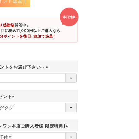
イント進呈 ]
本日対象
り感謝祭
開催中。
、1回に税込11,000円以上ご購入なら
0円分ポイントを後日、追加で進呈！
ントをお選び下さい→
(
必
須
)
ゼント
(
必
須
)
レワン本店ご購入者様 限定特典】
(