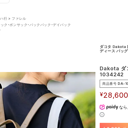
ハ行
ファレル
ック・ボンサック・バックパック・デイパック
グ
ダコタ Dakot
ディース バッグ
Dakota
1034242
商品番号
DA-1
¥
28,60
なら