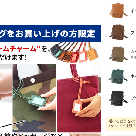
キ
ブ
カ
ネ
ブ
選べる豊富な決
（タップで決済