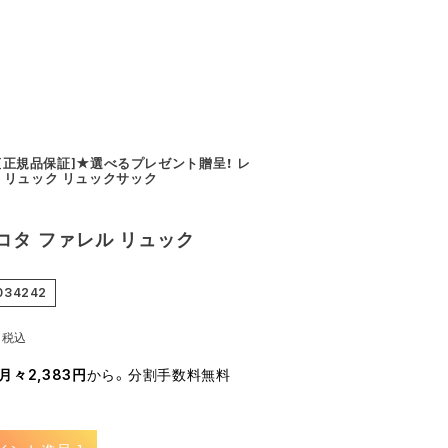
a [正規品保証]★選べるプレゼント贈呈！ レ
 リュック リュックサック
 ダコタ ファレル リュック
034242
0
税込
月々2,383円
から。分割手数料無料