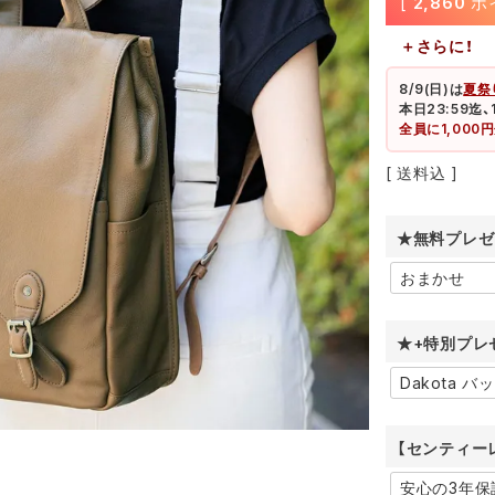
[
2,860
ポ
＋さらに！
8/9(日)
は
夏祭
本日23:59迄
全員に1,00
送料込
★無料プレゼ
★+特別プレ
【センティー