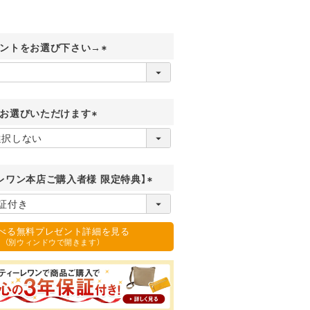
ントをお選び下さい→
(
必
須
)
お選びいただけます
(
必
須
)
レワン本店ご購入者様 限定特典】
(
必
須
選べる無料プレゼント詳細を見る
)
（別ウィンドウで開きます）