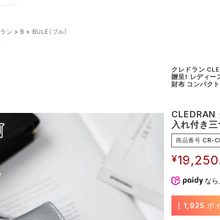
ドラン
B
BULE（ブル）
布
クレドラン CL
贈呈！ レディー
財布 コンパク
CLEDRAN
入れ付き三つ
商品番号
CR-C
¥
19,250
なら
[
1,925
ポイ