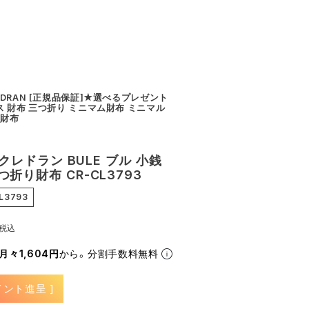
EDRAN [正規品保証]★選べるプレゼント
ス 財布 三つ折り ミニマム財布 ミニマル
ト財布
 クレドラン BULE ブル 小銭
折り財布 CR-CL3793
L3793
税込
月々1,604円
から。分割手数料無料
ント進呈 ]