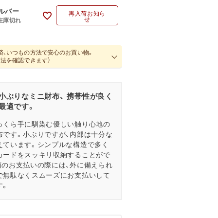
ルバー
再入荷お知ら
せ
在庫切れ
済、いつもの方法で安心のお買い物。
方法を確認できます）
小ぶりなミニ財布、 携帯性が良く
最適です。
っくら手に馴染む優しい触り心地の
布です。小ぶりですが、内部は十分な
えています。シンプルな構造で多く
カードをスッキリ収納することがで
額のお支払いの際には、外に備えられ
で無駄なくスムーズにお支払いして
す。