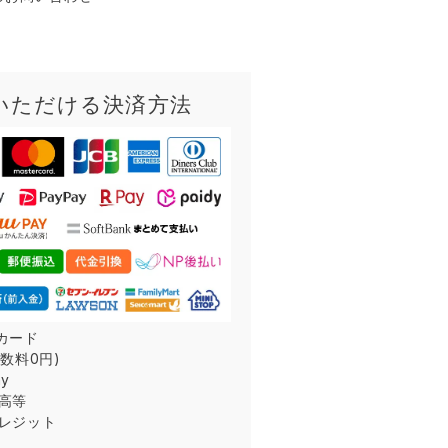
いただける決済方法
カード
数料0円)
ay
残高等
クレジット