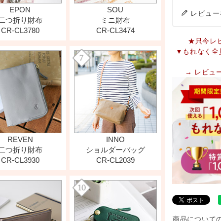
レビュー
★只今レ
▼もれなく全
→ レビュ
商品について