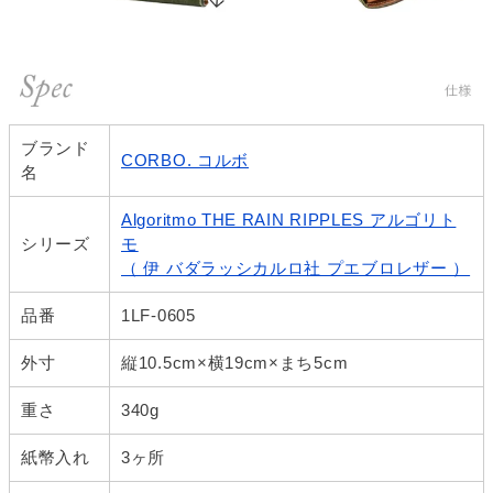
ブランド
CORBO. コルボ
名
Algoritmo THE RAIN RIPPLES アルゴリト
シリーズ
モ
（ 伊 バダラッシカルロ社 プエブロレザー ）
品番
1LF-0605
外寸
縦10.5cm×横19cm×まち5cm
重さ
340g
紙幣入れ
3ヶ所