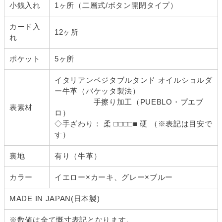
小銭入れ
1ヶ所（二層式/ボタン開閉タイプ）
カード入
12ヶ所
れ
ポケット
5ヶ所
イタリアンベジタブルタンド オイルショルダ
ー牛革（バケッタ製法）
手擦り加工（PUEBLO・プエブ
表素材
ロ）
◇手ざわり： 柔 □□□□■ 硬 （※表記は目安で
す）
裏地
有り（牛革）
カラー
イエロー×カーキ、グレー×ブルー
MADE IN JAPAN(日本製)
※数値は全て慨寸表記となります。