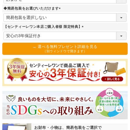
必
須
◆簡易包装をお選びいただけます
)
(
必
須
【センティーレワン本店ご購入者様 限定特典】
)
(
必
須
→ 選べる無料プレゼント詳細を見る
)
（別ウィンドウで開きます）
お財布・小物は、簡易包装をご選択で