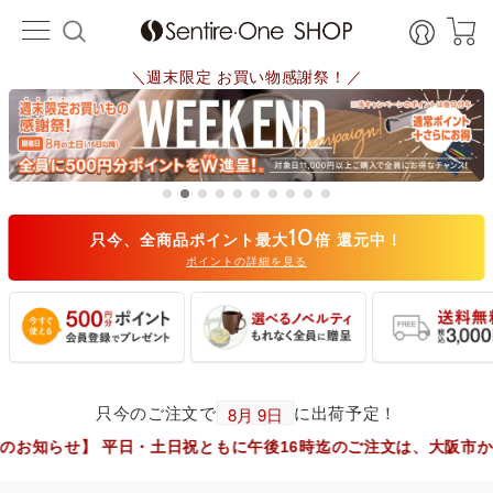
＼週末限定 お買い物感謝祭！／
10
只今、全商品ポイント最大
倍 還元中！
ポイントの詳細を見る
只今のご注文で
に出荷予定！
 平日・土日祝ともに午後16時迄のご注文は、大阪市からヤマト運