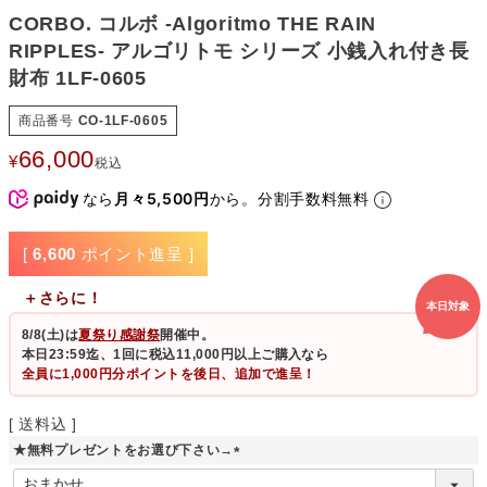
CORBO. コルボ -Algoritmo THE RAIN
RIPPLES- アルゴリトモ シリーズ 小銭入れ付き長
財布 1LF-0605
商品番号
CO-1LF-0605
66,000
¥
税込
なら
月々5,500円
から。分割手数料無料
[
6,600
ポイント進呈 ]
＋さらに！
本日対象
8/8(土)
は
夏祭り感謝祭
開催中。
本日23:59迄、1回に税込11,000円以上ご購入なら
全員に1,000円分ポイントを後日、追加で進呈！
送料込
★無料プレゼントをお選び下さい→
(