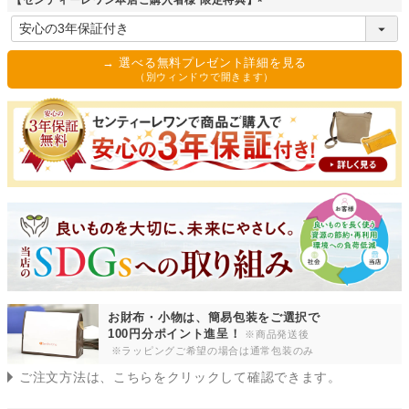
【センティーレワン本店ご購入者様 限定特典】
)
(
必
須
→ 選べる無料プレゼント詳細を見る
)
（別ウィンドウで開きます）
お財布・小物は、簡易包装をご選択で
100円分ポイント進呈！
※商品発送後
※ラッピングご希望の場合は通常包装のみ
ご注文方法は、こちらをクリックして確認できます。