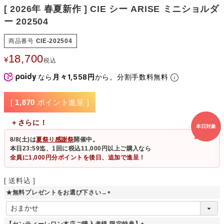
[ 2026年 春夏新作 ] CIE シー ARISE ミニショルダ
ー 202504
商品番号
CIE-202504
18,700
¥
税込
なら
月々1,558円
から。分割手数料無料
[
1,870
ポイント進呈 ]
＋さらに！
本日対象
8/8(土)
は
夏祭り感謝祭
開催中。
本日23:59迄、1回に税込11,000円以上ご購入なら
全員に1,000円分ポイントを後日、追加で進呈！
送料込
★無料プレゼントをお選び下さい→
(
必
須