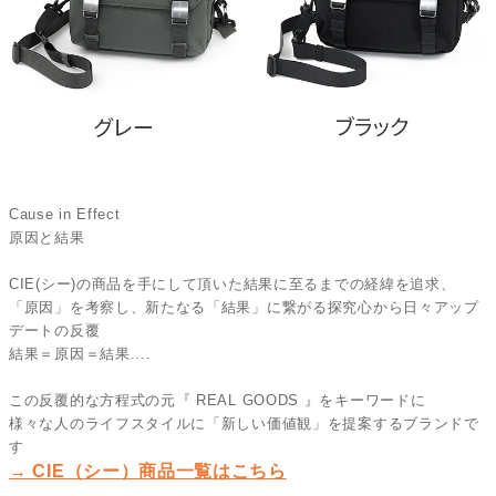
Cause in Effect
原因と結果
CIE(シー)の商品を手にして頂いた結果に至るまでの経緯を追求、
「原因」を考察し、新たなる「結果」に繋がる探究心から日々アップ
デートの反覆
結果＝原因＝結果....
この反覆的な方程式の元『 REAL GOODS 』をキーワードに
様々な人のライフスタイルに「新しい価値観」を提案するブランドで
す
→ CIE（シー）商品一覧はこちら