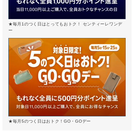
★毎月1のつく日はとってもおトク！ センティーレワンデ
ー
★毎月5のつく日はおトク！GO・GOデー