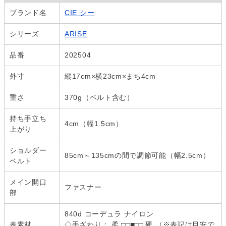
ブランド名
CIE シー
シリーズ
ARISE
品番
202504
外寸
縦17cm×横23cm×まち4cm
重さ
370g（ベルト含む）
持ち手立ち
4cm（幅1.5cm）
上がり
ショルダー
85cm～135cmの間で調節可能（幅2.5cm）
ベルト
メイン開口
ファスナー
部
840d コーデュラ ナイロン
表素材
◇手ざわり： 柔 □□■□□ 硬 （※表記は目安で