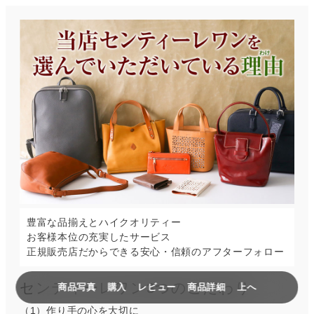
豊富な品揃えとハイクオリティー
お客様本位の充実したサービス
正規販売店だからできる安心・信頼のアフターフォロー
センティーレワン3つのこだわり
商品写真
購入
レビュー
商品詳細
上へ
（1）作り手の心を大切に