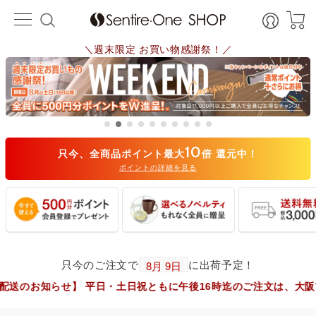
＼週末限定 お買い物感謝祭！／
10
只今、全商品ポイント最大
倍 還元中！
ポイントの詳細を見る
只今のご注文で
に出荷予定！
】 平日・土日祝ともに午後16時迄のご注文は、大阪市からヤマト