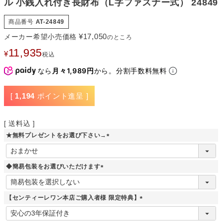
ル 小銭入れ付き長財布（L字ファスナー式） 24849
商品番号
AT-24849
¥
17,050
メーカー希望小売価格
のところ
11,935
¥
税込
なら
月々1,989円
から。分割手数料無料
[
1,194
ポイント進呈 ]
送料込
★無料プレゼントをお選び下さい→
(
必
須
◆簡易包装をお選びいただけます
)
(
必
須
【センティーレワン本店ご購入者様 限定特典】
)
(
必