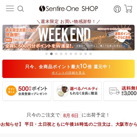
＼週末限定 お買い物感謝祭！／
10
只今、全商品ポイント最大
倍 還元中！
ポイントの詳細を見る
只今のご注文で
に出荷予定！
日・土日祝ともに午後16時迄のご注文は、大阪市からヤマト運輸で