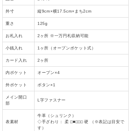
外寸
縦9cm×横17.5cm×まち2cm
重さ
125g
お札入れ
2ヶ所 ※一万円札収納可能
小銭入れ
1ヶ所（オープンポケット式）
カード入れ
2ヶ所
内ポケット
オープン×4
外ポケット
ボタン×1
メイン開口
L字ファスナー
部
牛革（シュリンク）
表素材
◇手ざわり： 柔 □■□□□ 硬 （※表記は目安で
す）