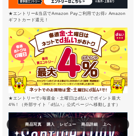
★エントリー&当店でAmazon Payご利用でお得♪ Amazon
ギフトカード還元！
★エントリーで♪毎週金・土曜日はd払いでポイント最大
4%！（外部サイト「d払い」公式ページへ移動します）
商品写真
購入
レビュー
商品詳細
上へ