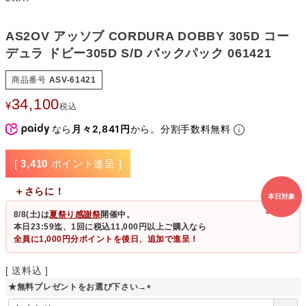
AS2OV アッソブ CORDURA DOBBY 305D コー
デュラ ドビー305D S/D バックパック 061421
商品番号
ASV-61421
34,100
¥
税込
なら
月々2,841円
から。分割手数料無料
[
3,410
ポイント進呈 ]
＋さらに！
本日対象
8/8(土)
は
夏祭り感謝祭
開催中。
本日23:59迄、1回に税込11,000円以上ご購入なら
全員に1,000円分ポイントを後日、追加で進呈！
送料込
★無料プレゼントをお選び下さい→
(