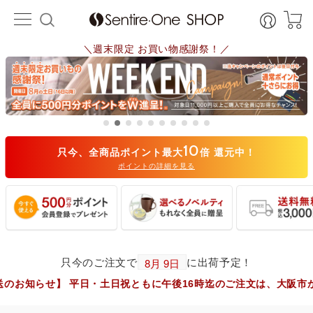
＼週末限定 お買い物感謝祭！／
10
只今、全商品ポイント最大
倍 還元中！
ポイントの詳細を見る
只今のご注文で
に出荷予定！
 平日・土日祝ともに午後16時迄のご注文は、大阪市からヤマト運