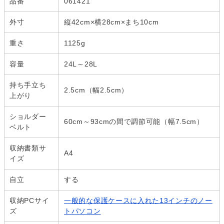
品番
061421
外寸
縦42cm×横28cm×まち10cm
重さ
1125g
容量
24L～28L
持ち手立ち
2.5cm（幅2.5cm）
上がり
ショルダー
60cm～93cmの間で調節可能（幅7.5cm）
ベルト
収納書類サ
A4
イズ
自立
する
収納PCサイ
一般的な保護ケースに入れた13インチのノー
ズ
トパソコン