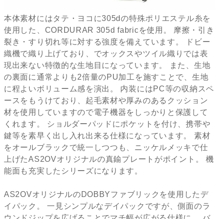
本体素材にはタテ・ヨコに305dの特殊ポリエステル糸を
使用した、CORDURAR 305d fabricを使用。 摩擦・引き
裂き・すり切れ等に対する強度を備えています。 ドビー
織機で織り上げており、でオックスやツイル織りでは表
現出来ない特徴的な生地目になっています。 また、生地
の裏面に通常よりも2倍量のPU加工を施すことで、生地
に程よいボリューム感を演出。 内装にはPC等の収納スペ
ースをもうけており、起毛素材や厚みのあるクッション
材を使用していますので電子機器をしっかりと保護して
くれます。 ショルダーパッドにポケットを付け、携帯や
鍵等を素早く出し入れ出来る仕様になっています。 素材
をオールブラックで統一しつつも、ニッケルメッキで仕
上げたAS2OVオリジナルの真鍮プレートがポイント。 機
能面も充実したシリーズになります。
AS2OVオリジナルのDOBBYファブリックを使用したデ
イパック。 一見シンプルなデイパックですが、側面のラ
ウンドジップを広げることでマチ幅が広がる仕様に。 バ