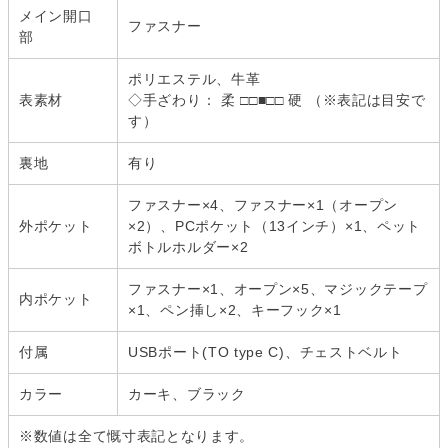
メイン開口
ファスナー
部
ポリエステル、牛革
表素材
◇手ざわり： 柔 □□■□□ 硬 （※表記は目安で
す）
裏地
有り
ファスナー×4、ファスナー×1（オープン
外ポケット
×2）、PCポケット（13インチ）×1、ペット
ボトルホルダー×2
ファスナー×1、オープン×5、マジックテープ
内ポケット
×1、ペン挿し×2、キーフック×1
付属
USBポート(TO type C)、チェストベルト
カラー
カーキ、ブラック
※数値は全て慨寸表記となります。