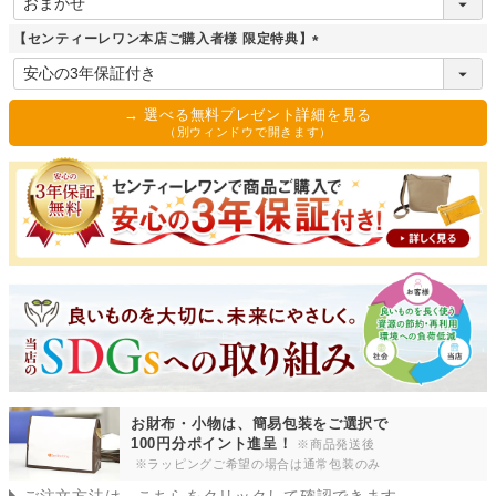
必
須
【センティーレワン本店ご購入者様 限定特典】
)
(
必
須
→ 選べる無料プレゼント詳細を見る
)
（別ウィンドウで開きます）
お財布・小物は、簡易包装をご選択で
100円分ポイント進呈！
※商品発送後
※ラッピングご希望の場合は通常包装のみ