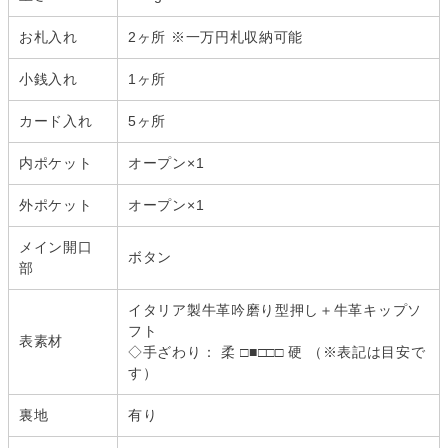
お札入れ
2ヶ所 ※一万円札収納可能
小銭入れ
1ヶ所
カード入れ
5ヶ所
内ポケット
オープン×1
外ポケット
オープン×1
メイン開口
ボタン
部
イタリア製牛革吟磨り型押し＋牛革キップソ
フト
表素材
◇手ざわり： 柔 □■□□□ 硬 （※表記は目安で
す）
裏地
有り