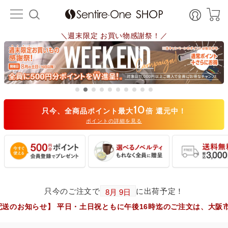
＼週末限定 お買い物感謝祭！／
10
只今、全商品ポイント最大
倍 還元中！
ポイントの詳細を見る
只今のご注文で
に出荷予定！
】 平日・土日祝ともに午後16時迄のご注文は、大阪市からヤマト