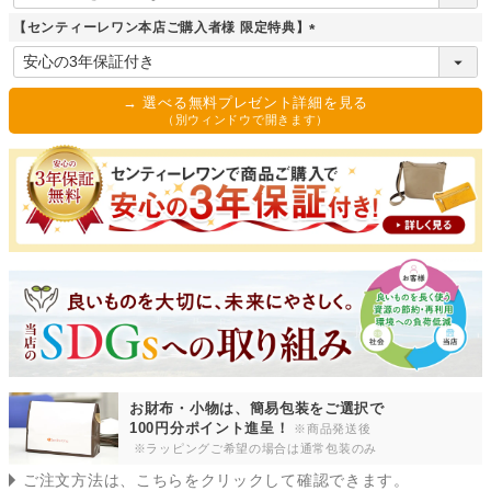
必
須
【センティーレワン本店ご購入者様 限定特典】
)
(
必
須
→ 選べる無料プレゼント詳細を見る
)
（別ウィンドウで開きます）
お財布・小物は、簡易包装をご選択で
100円分ポイント進呈！
※商品発送後
※ラッピングご希望の場合は通常包装のみ
ご注文方法は、こちらをクリックして確認できます。