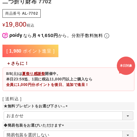
二つ折り財布 7702
商品番号
AL-7702
19,800
¥
税込
なら
月々1,650円
から。分割手数料無料
[
1,980
ポイント進呈 ]
＋さらに！
本日対象
8/8(土)
は
夏祭り感謝祭
開催中。
本日23:59迄、1回に税込11,000円以上ご購入なら
全員に1,000円分ポイントを後日、追加で進呈！
送料込
★無料プレゼントをお選び下さい→
(
必
須
◆簡易包装をお選びいただけます
)
(