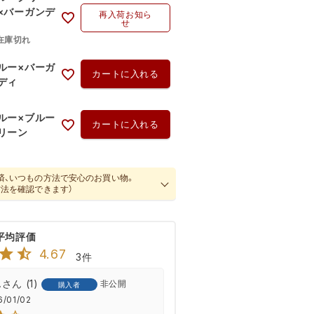
×バーガンデ
再入荷お知ら
せ
在庫切れ
ルー×バーガ
カートに入れる
ディ
ルー×ブルー
カートに入れる
リーン
済、いつもの方法で安心のお買い物。
方法を確認できます）
4.67
3
ん
1
非公開
購入者
6/01/02