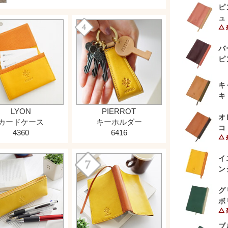
ピ
ュ
バ
ピ
キ
キ
オ
コ
イ
ン
グ
ボ
ブ