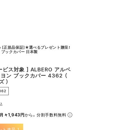
ero [正規品保証]★選べるプレゼント贈呈！
 ブックカバー 日本製
ービス対象 ] ALBERO アルベ
リヨン ブックカバー 4362 （
 ）
362
込
月々1,943円
から。分割手数料無料
ント進呈 ]