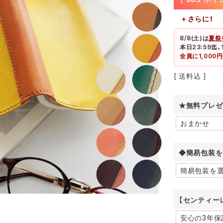
＋さらに！
8/8(土)
は
夏祭
本日23:59迄
全員に1,00
送料込
★無料プレゼ
◆簡易包装を
【センティー