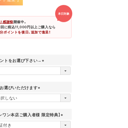
本日対象
り感謝祭
開催中。
、1回に税込11,000円以上ご購入なら
0円分ポイントを後日、追加で進呈！
ントをお選び下さい→
(
必
須
)
お選びいただけます
(
必
須
)
レワン本店ご購入者様 限定特典】
(