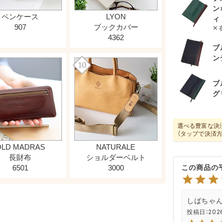
ン
ィ
ブ
ン
ブ
グ
選べる豊富な決
（タップで決済
しばちゃ
投稿日
202