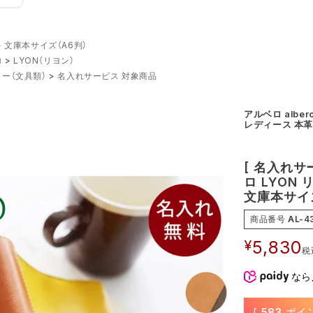
文庫本サイズ（A6判）
ロ
LYON（リヨン）
ー（文具類）
名入れサービス 対象商品
アルベロ alb
レディース 本革
[ 名入れサ
ロ LYON 
文庫本サイズ
商品番号
AL-4
¥
5,830
税
なら
[
583
ポイ