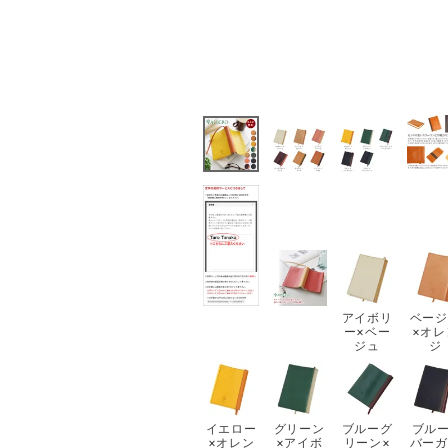
アイボリ
ベージ
ー×ベー
×オレ
ジュ
ジ
イエロー
グリーン
ブルーグ
ブルー
×オレン
×アイボ
リーン×
バーガ