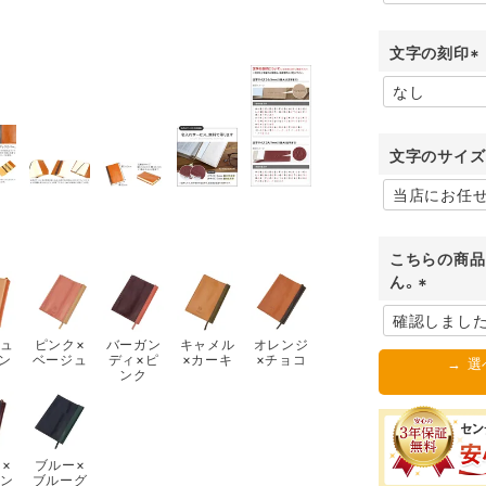
文字の刻印
(
必
須
)
文字のサイズ
こちらの商品
ん。
(
必
ュ
ピンク×
バーガン
キャメル
オレンジ
須
ン
ベージュ
ディ×ピ
×カーキ
×チョコ
→ 
ンク
)
×
ブルー×
ン
ブルーグ