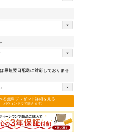
必
須
)
(
必
須
)
は最短翌日配送に対応しておりませ
選べる無料プレゼント詳細を見る
（別ウィンドウで開きます）