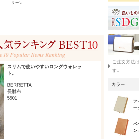
リーン
ご注文方法
す。
カラー
ア
ー
ベ
ン