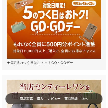
★毎月5のつく日はおトク！GO・GOデー
商品写真
購入
レビュー
商品詳細
上へ