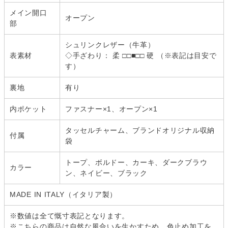
メイン開口
オープン
部
シュリンクレザー（牛革）
表素材
◇手ざわり： 柔 □□■□□ 硬 （※表記は目安で
す）
裏地
有り
内ポケット
ファスナー×1、オープン×1
タッセルチャーム、ブランドオリジナル収納
付属
袋
トープ、ボルドー、カーキ、ダークブラウ
カラー
ン、ネイビー、ブラック
MADE IN ITALY（イタリア製）
※数値は全て慨寸表記となります。
※こちらの商品は自然な風合いを生かすため、色止め加工を