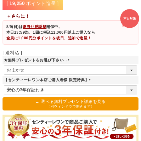
[
19,250
ポイント進呈 ]
＋さらに！
本日対象
8/9(日)
は
夏祭り感謝祭
開催中。
本日23:59迄、1回に税込11,000円以上ご購入なら
全員に1,000円分ポイントを後日、追加で進呈！
送料込
★無料プレゼントをお選び下さい→
(
必
須
【センティーレワン本店ご購入者様 限定特典】
)
(
必
須
→ 選べる無料プレゼント詳細を見る
)
（別ウィンドウで開きます）