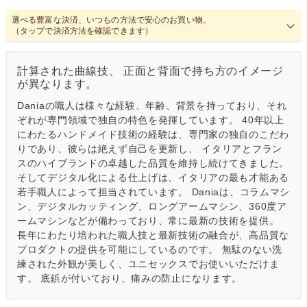
選べる豊富な決済、いつもの方法で安心のお買い物。
（タップで決済方法を確認できます）
計算された曲線技、 正面と背面で持ち方のイメージ
が異なります。
Daniaの職人は様々な経験、年齢、背景を持っており、それ
ぞれが専門領域で独自の特色を発揮しています。 40年以上
にわたるハンドメイド技術の経験は、専門家の独自のこだわ
りであり、彼らは絶えず自己を更新し、 イタリアとフラン
スのハイブランドの卓越した品質を維持し続けてきました。
そしてデジタル化による仕上げは、イタリアの最も才能ある
若手職人によって担当されています。 Daniaは、コラムマシ
ン、デジタルカッティング、ロングアームマシン、360度ア
ームマシンなどが備わっており、常に最新の技術を提供。
長年にわたり培われた職人技と最新技術の融合が、高品質な
プロダクトの提供を可能にしているのです。 無駄のない洗
練された外観が美しく、ユニセックスでお使いいただけま
す。 底鋲が付いており、痛みの防止になります。