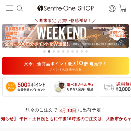
＼週末限定 お買い物感謝祭！／
10
只今、全商品ポイント最大
倍 還元中！
ポイントの詳細を見る
只今のご注文で
に出荷予定！
・土日祝ともに午後16時迄のご注文は、大阪市からヤマト運輸で即